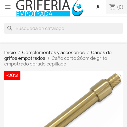
shopping_cart


(0)
search
Inicio
Complementos y accesorios
Caños de
grifos empotrados
Caño corto 26cm de grifo
empotrado dorado cepillado
-20%