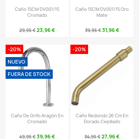
Caño 15CM DV001/15
Caño 15CM DV001/15 Oro
Cromado
Mate
23,96 €
31,96 €
29,95 €
39,95 €
-20%
-20%
NUEVO
FUERA DE STOCK
Caño De Grifo Aragón En
Caño Redondo 26 Cm En
Cromado
Dorado Cepillado
39,96 €
27,96 €
49,95 €
34,95 €