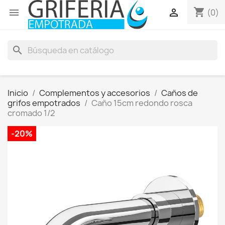
shopping_cart


(0)
search
Inicio
Complementos y accesorios
Caños de
grifos empotrados
Caño 15cm redondo rosca
cromado 1/2
-20%