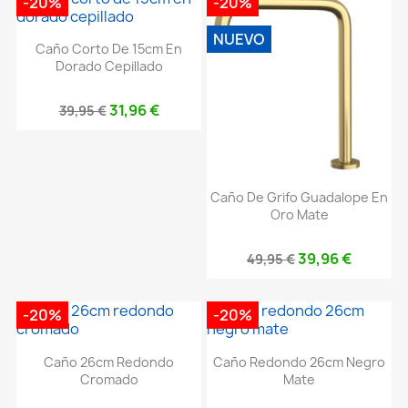
-20%
-20%
NUEVO
Caño Corto De 15cm En
Dorado Cepillado
31,96 €
39,95 €
Caño De Grifo Guadalope En
Oro Mate
39,96 €
49,95 €
-20%
-20%
Caño 26cm Redondo
Caño Redondo 26cm Negro
Cromado
Mate