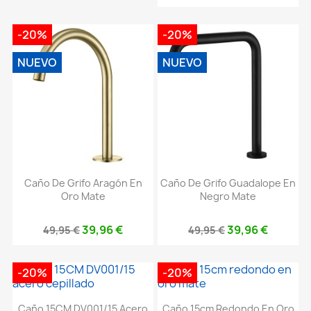
-20%
-20%
NUEVO
NUEVO
Caño De Grifo Aragón En
Caño De Grifo Guadalope En
Oro Mate
Negro Mate
39,96 €
39,96 €
49,95 €
49,95 €
-20%
-20%
Caño 15CM DV001/15 Acero
Caño 15cm Redondo En Oro