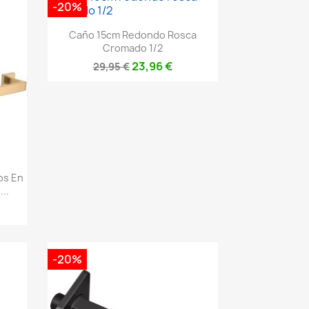
-20%
Vista rápida

Caño 15cm Redondo Rosca
Cromado 1/2
23,96 €
29,95 €
os En
..
-20%