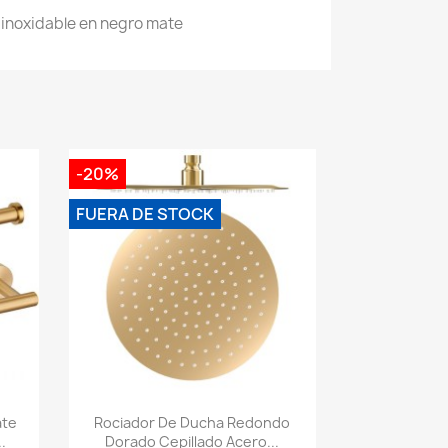
 inoxidable en negro mate
-20%
FUERA DE STOCK
Vista rápida

ate
Rociador De Ducha Redondo
.
Dorado Cepillado Acero...