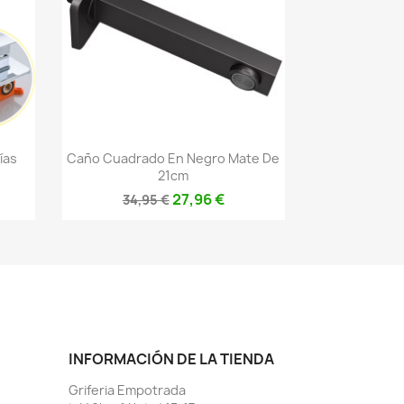
Vista rápida

ías
Caño Cuadrado En Negro Mate De
21cm
27,96 €
34,95 €
INFORMACIÓN DE LA TIENDA
Griferia Empotrada