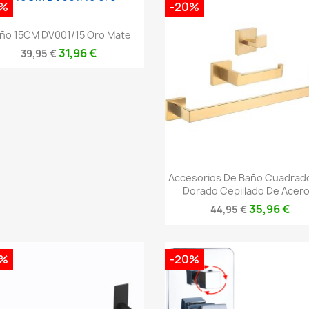
0%
-20%
Vista rápida

ño 15CM DV001/15 Oro Mate
31,96 €
39,95 €
Vista rápida

Accesorios De Baño Cuadrad
Dorado Cepillado De Acero.
35,96 €
44,95 €
0%
-20%