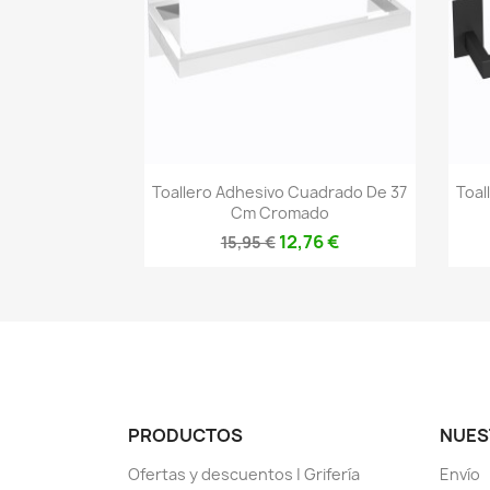
Vista rápida

Toallero Adhesivo Cuadrado De 37
Toal
Cm Cromado
12,76 €
15,95 €
PRODUCTOS
NUES
Ofertas y descuentos | Grifería
Envío