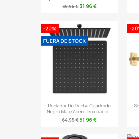
31,96 €
39,95 €
-20%
-2
FUERA DE STOCK
Vista rápida

Rociador De Ducha Cuadrado
So
Negro Mate Acero Inoxidable...
51,96 €
64,95 €