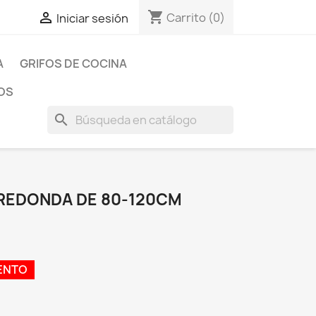
shopping_cart

Carrito
(0)
Iniciar sesión
A
GRIFOS DE COCINA
OS
search
REDONDA DE 80-120CM
ENTO