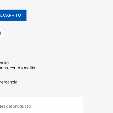
AL CARRITO
sula)
rias, ceuta y melilla
 mercancía
les del producto