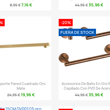
7,16 €
35,96 €
8,95 €
44,95 €
0%
-20%
FUERA DE STOCK
Vista rápida
Vista rápida


porte Pared Cuadrado Oro
Accesorios De Baño En Oro 
Mate
Cepillado Con PVD De Acero
19,96 €
35,96 €
24,95 €
44,95 €