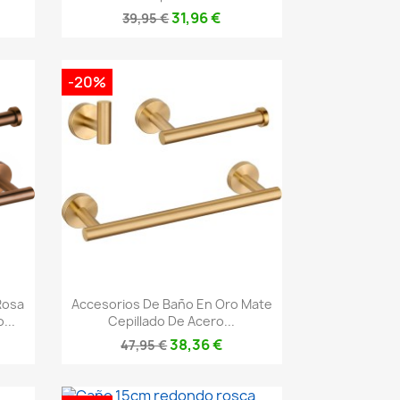
31,96 €
39,95 €
-20%
Vista rápida

Rosa
Accesorios De Baño En Oro Mate
...
Cepillado De Acero...
38,36 €
47,95 €