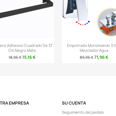
Vista rápida
Vista rápida


lero Adhesivo Cuadrado De 37
Empotrado Monomando 3 V
Cm Negro Mate
Mezclador Agua
15,16 €
71,96 €
18,95 €
89,95 €
TRA EMPRESA
SU CUENTA
Seguimiento del pedido