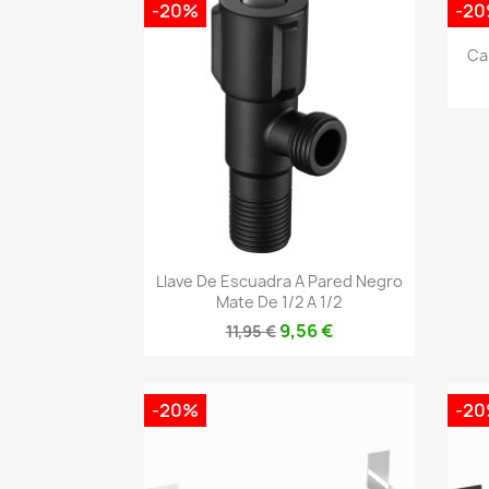
-20%
-2
Ca
Vista rápida

Llave De Escuadra A Pared Negro
Mate De 1/2 A 1/2
9,56 €
11,95 €
-20%
-2