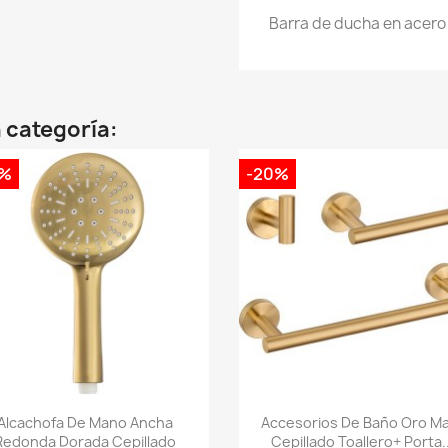
Barra de ducha en acero
 categoría:
0%
-20%
Vista rápida
Vista rápida


Alcachofa De Mano Ancha
Accesorios De Baño Oro M
Redonda Dorada Cepillado
Cepillado Toallero+ Porta..