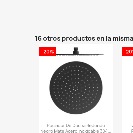
16 otros productos en la misma
-20%
-2
Vista rápida

Rociador De Ducha Redondo
Negro Mate Acero Inoxidable 304...