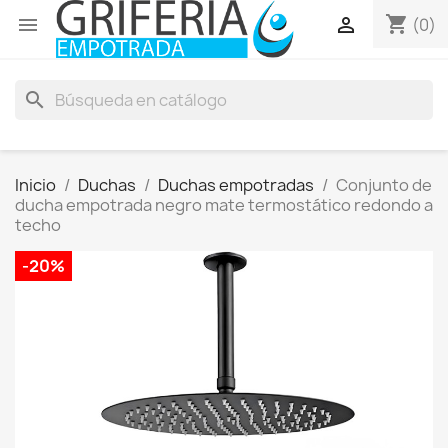
shopping_cart


(0)
search
Inicio
Duchas
Duchas empotradas
Conjunto de
ducha empotrada negro mate termostático redondo a
techo
-20%