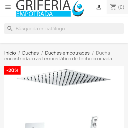
shopping_cart


(0)
search
Inicio
Duchas
Duchas empotradas
Ducha
encastrada a ras termostática de techo cromada
-20%