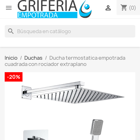
shopping_cart


(0)
search
Inicio
Duchas
Ducha termostatica empotrada
cuadrada con rociador extraplano
-20%