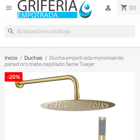
shopping_cart


(0)
search
Inicio
Duchas
Ducha empotrada monomando
pared oro mate cepillado Serie Tuejar
-20%