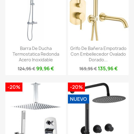
Barra De Ducha
Grifo De Bañera Empotrado
Termostatica Redonda
Con Embellecedor Ovalado
Acero Inoxidable
Dorado...
99,96 €
135,96 €
124,95 €
169,95 €
-20%
-20%
NUEVO