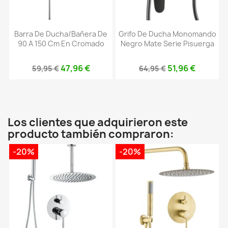
Barra De Ducha/bañera De
Grifo De Ducha Monomando
90 A 150 Cm En Cromado
Negro Mate Serie Pisuerga
47,96 €
51,96 €
59,95 €
64,95 €
Los clientes que adquirieron este
producto también compraron:
-20%
-20%