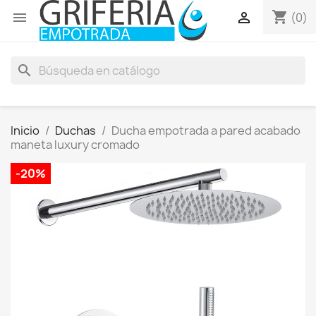
shopping_cart


(0)
search
Inicio
Duchas
Ducha empotrada a pared acabado
maneta luxury cromado
-20%