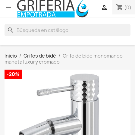
shopping_cart


(0)
search
Inicio
Grifos de bidé
Grifo de bide monomando
maneta luxury cromado
-20%