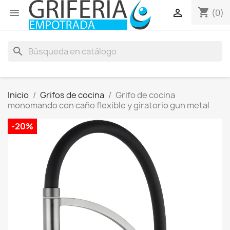
shopping_cart


(0)
search
Inicio
Grifos de cocina
Grifo de cocina
monomando con caño flexible y giratorio gun metal
-20%