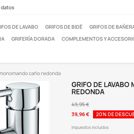
e datos
IFOS DE LAVABO
GRIFOS DE BIDÉ
GRIFOS DE BAÑER
RA
GRIFERÍA DORADA
COMPLEMENTOS Y ACCESORI
o monomando caño redonda
GRIFO DE LAVAB
REDONDA
49,95 €
39,96 €
20% DE DESCU
Impuestos incluidos