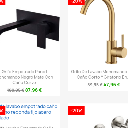
0%
-20%
Vista rápida
Vista rápida


Grifo Empotrado Pared
Grifo De Lavabo Monomando
onomando Negro Mate Con
Caño Corto Y Giratorio En.
Caño Curvo
47,96 €
59,95 €
87,96 €
109,95 €
0%
-20%
Vista rápida
