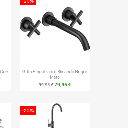
-20%
Vista rápida

 Con
Grifo Empotradro Bimando Negro
..
Mate
79,96 €
99,95 €
-20%