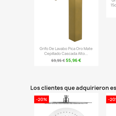
Gr
15c
Vista rápida

Grifo De Lavabo Pica Oro Mate
Cepillado Cascada Alto...
55,96 €
69,95 €
Los clientes que adquirieron 
-20%
-2