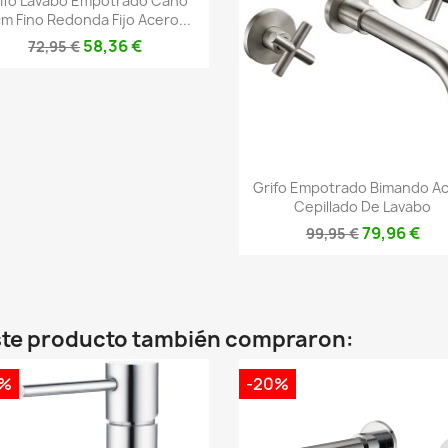
ifo Lavabo Empotrado Caño
m Fino Redonda Fijo Acero...
58,36 €
72,95 €
Vista rápida

Grifo Empotrado Bimando A
Cepillado De Lavabo
79,96 €
99,95 €
este producto también compraron:
0%
-20%