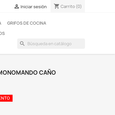
shopping_cart

Carrito
(0)
Iniciar sesión
A
GRIFOS DE COCINA
OS
search
O MONOMANDO CAÑO
ENTO