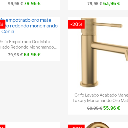
79,96 €
63,96 €
99,95 €
79,95 €
0%
-20%
Vista rápida

Grifo Empotrado Oro Mate
illado Redondo Monomando...
63,96 €
79,95 €
Vista rápida

Grifo Lavabo Acabado Man
Luxury Monomando Oro Mate
55,96 €
69,95 €