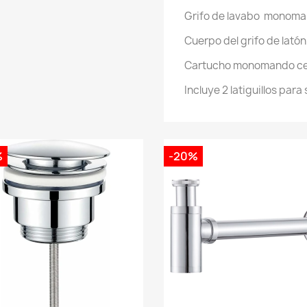
Grifo de lavabo monom
Cuerpo del grifo de latón
Cartucho monomando ce
Incluye 2 latiguillos para
%
-20%