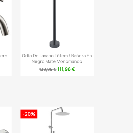
Vista rápida

cero
Grifo De Lavabo Tótem / Bañera En
Negro Mate Monomando
111,96 €
139,95 €
-20%