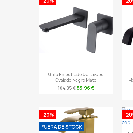
-20%
-2
Vista rápida

Grifo Empotrado De Lavabo
Ovalado Negro Mate
M
83,96 €
104,95 €
-20%
-2
FUERA DE STOCK