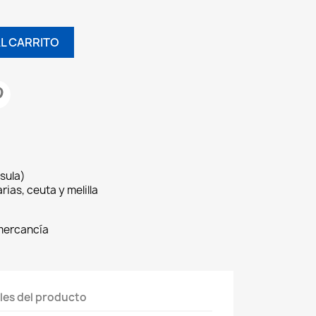
AL CARRITO
sula)
rias, ceuta y melilla
 mercancía
les del producto