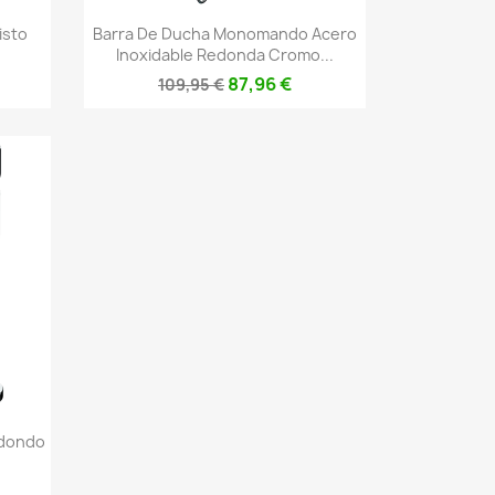
Vista rápida

isto
Barra De Ducha Monomando Acero
Inoxidable Redonda Cromo...
87,96 €
109,95 €
edondo