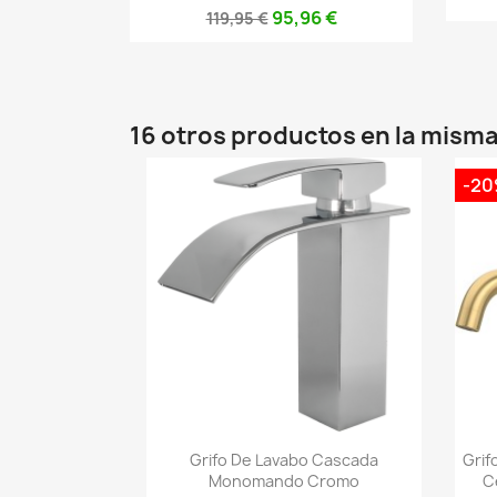
95,96 €
119,95 €
16 otros productos en la misma
-2
Vista rápida

Grifo De Lavabo Cascada
Grif
Monomando Cromo
C