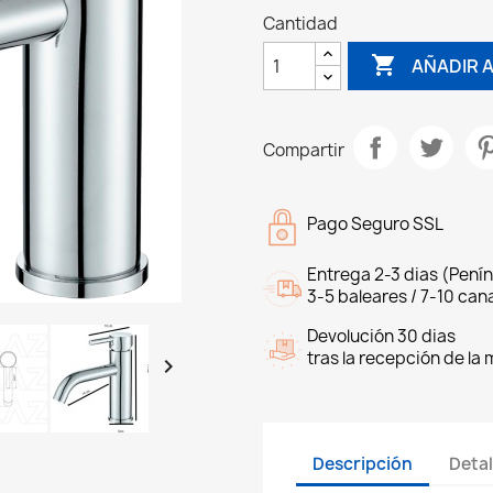
Cantidad

AÑADIR 
Compartir
Pago Seguro SSL
Entrega 2-3 dias (Penín
3-5 baleares / 7-10 cana
Devolución 30 dias
tras la recepción de la

Descripción
Detal