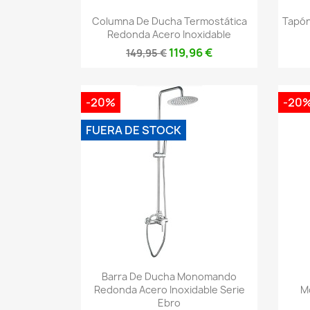
Vista rápida

Columna De Ducha Termostática
Tapón
Redonda Acero Inoxidable
119,96 €
149,95 €
-20%
-20
FUERA DE STOCK
Vista rápida

Barra De Ducha Monomando
Redonda Acero Inoxidable Serie
M
Ebro