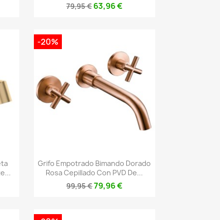
63,96 €
79,95 €
-20%
Vista rápida

eta
Grifo Empotrado Bimando Dorado
...
Rosa Cepillado Con PVD De...
79,96 €
99,95 €