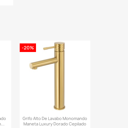
-20%
Vista rápida

ado
Grifo Alto De Lavabo Monomando
..
Maneta Luxury Dorado Cepilado