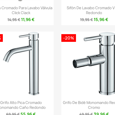
Vista rápida
Vista rápida


 Cromado Para Lavabo Válvula
Sifón De Lavabo Cromado V
Click Clack
Redondo
11,96 €
15,96 €
14,95 €
19,95 €
%
-20%
Vista rápida
Vista rápida


Grifo Alto Pica Cromado
Grifo De Bidé Monomando R
onomando Caño Redondo
Cromo
55,96 €
39,96 €
69,95 €
49,95 €