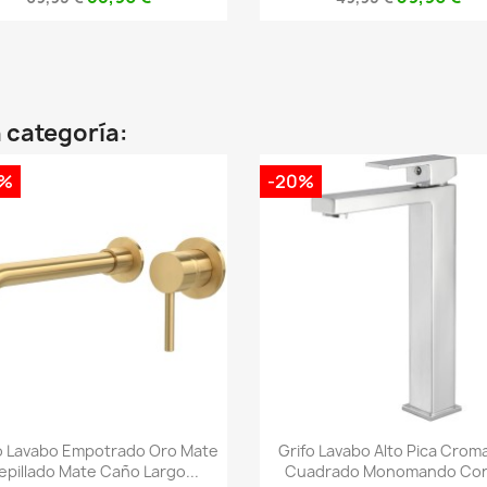
 categoría:
0%
-20%
Vista rápida
Vista rápida


o Lavabo Empotrado Oro Mate
Grifo Lavabo Alto Pica Crom
epillado Mate Caño Largo...
Cuadrado Monomando Con.