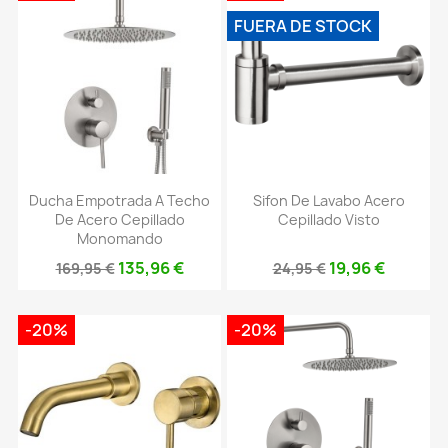
FUERA DE STOCK
Ducha Empotrada A Techo
Sifon De Lavabo Acero
De Acero Cepillado
Cepillado Visto
Monomando
135,96 €
19,96 €
169,95 €
24,95 €
-20%
-20%