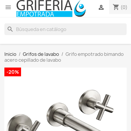
shopping_cart


(0)
search
Inicio
Grifos de lavabo
Grifo empotrado bimando
acero cepillado de lavabo
-20%