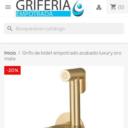
shopping_cart


(0)
search
Inicio
Grifo de bidet empotrado acabado luxury oro
mate
-20%