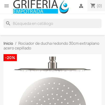
shopping_cart


(0)
search
Inicio
Rociador de ducha redondo 30cm extraplano
acero cepillado
-20%