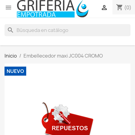
shopping_cart


(0)
search
Inicio
Embellecedor maxi JC004 CROMO
NUEVO