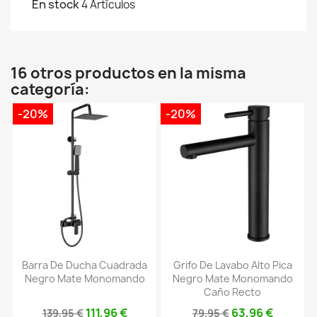
En stock
4 Artículos
16 otros productos en la misma
categoría:
-20%
-20%
Barra De Ducha Cuadrada
Grifo De Lavabo Alto Pica
Negro Mate Monomando
Negro Mate Monomando
Caño Recto
111,96 €
63,96 €
139,95 €
79,95 €