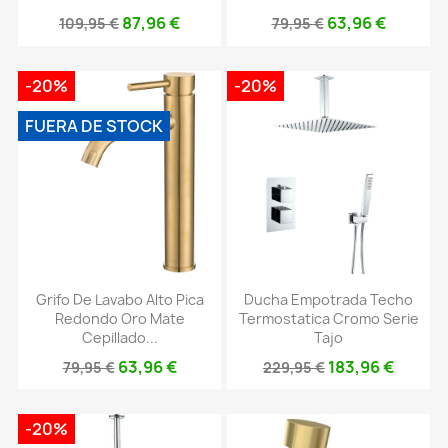
87,96 €
63,96 €
109,95 €
79,95 €
-20%
-20%
FUERA DE STOCK
Grifo De Lavabo Alto Pica
Ducha Empotrada Techo
Redondo Oro Mate
Termostatica Cromo Serie
Cepillado...
Tajo
63,96 €
183,96 €
79,95 €
229,95 €
-20%