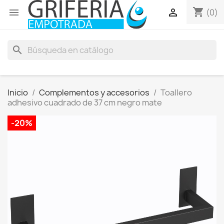
shopping_cart


(0)
search
Inicio
Complementos y accesorios
Toallero
adhesivo cuadrado de 37 cm negro mate
-20%