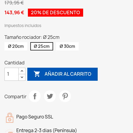
179,95 €
143,96 €
20% DE DESCUENTO
Impuestos incluidos
Tamaño rociador: Ø 25cm
Ø 20cm
Ø 25cm
Ø 30cm
Cantidad

AÑADIR AL CARRITO
Compartir
Pago Seguro SSL
Entrega 2-3 dias (Península)