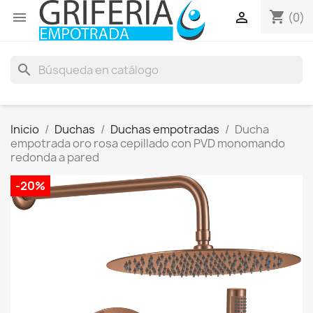
shopping_cart


(0)
search
Inicio
Duchas
Duchas empotradas
Ducha
empotrada oro rosa cepillado con PVD monomando
redonda a pared
-20%