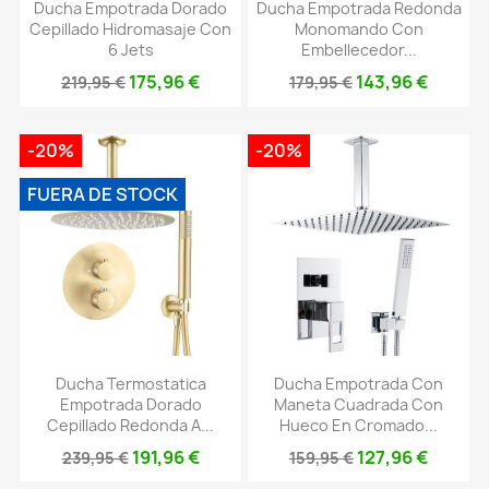
Ducha Empotrada Dorado
Ducha Empotrada Redonda
Cepillado Hidromasaje Con
Monomando Con
6 Jets
Embellecedor...
175,96 €
143,96 €
219,95 €
179,95 €
-20%
-20%
FUERA DE STOCK
Ducha Termostatica
Ducha Empotrada Con
Empotrada Dorado
Maneta Cuadrada Con
Cepillado Redonda A...
Hueco En Cromado...
191,96 €
127,96 €
239,95 €
159,95 €