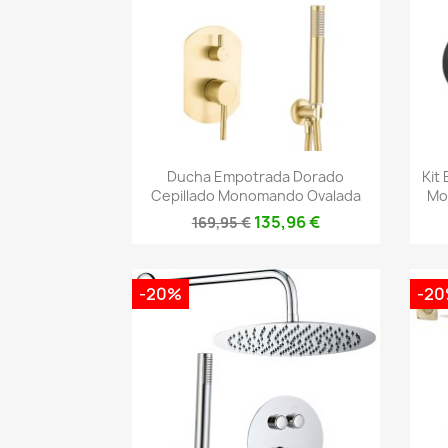
Vista rápida

Ducha Empotrada Dorado
Kit
Cepillado Monomando Ovalada
Mo
135,96 €
169,95 €
-20%
-2