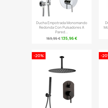
Vista rápida

Ducha Empotrada Monomando
D
Redonda Con Pulsadores A
Mo
Pared...
135,96 €
169,95 €
-20%
-2