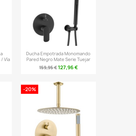
Vista rápida

da
Ducha Empotrada Monomando
/ Vía
Pared Negro Mate Serie Tuejar
127,96 €
159,95 €
-20%