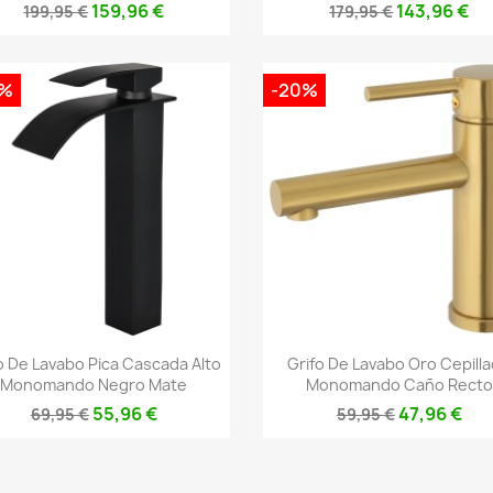
159,96 €
143,96 €
199,95 €
179,95 €
0%
-20%
Vista rápida
Vista rápida


o De Lavabo Pica Cascada Alto
Grifo De Lavabo Oro Cepill
Monomando Negro Mate
Monomando Caño Recto
55,96 €
47,96 €
69,95 €
59,95 €