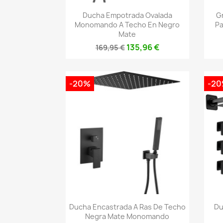
Vista rápida

Ducha Empotrada Ovalada
G
Monomando A Techo En Negro
Pa
Mate
135,96 €
169,95 €
-20%
-2
Vista rápida

Ducha Encastrada A Ras De Techo
Du
Negra Mate Monomando