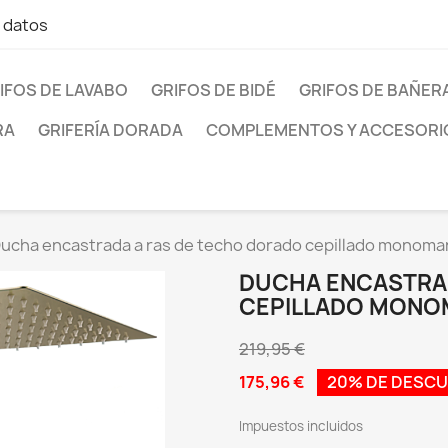
e datos
IFOS DE LAVABO
GRIFOS DE BIDÉ
GRIFOS DE BAÑER
RA
GRIFERÍA DORADA
COMPLEMENTOS Y ACCESORI
ucha encastrada a ras de techo dorado cepillado monom
DUCHA ENCASTRA
CEPILLADO MON
219,95 €
175,96 €
20% DE DESC
Impuestos incluidos