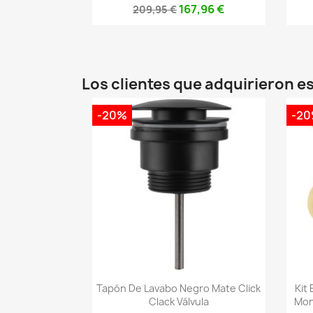
167,96 €
209,95 €
Los clientes que adquirieron 
-20%
-2
Vista rápida

Tapón De Lavabo Negro Mate Click
Kit
Clack Válvula
Mon