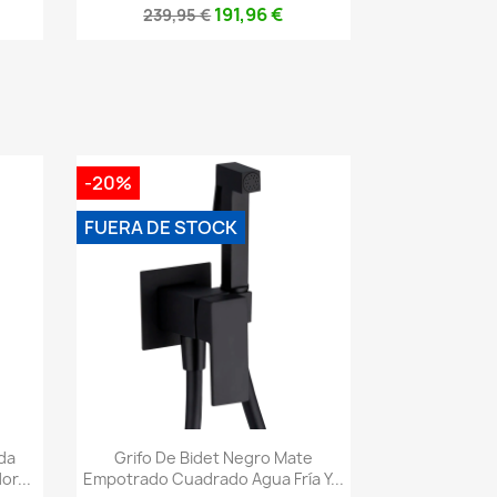
191,96 €
239,95 €
-20%
FUERA DE STOCK
Vista rápida

da
Grifo De Bidet Negro Mate
r...
Empotrado Cuadrado Agua Fría Y...