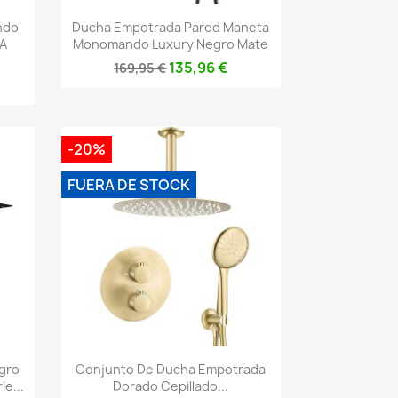
Vista rápida

ndo
Ducha Empotrada Pared Maneta
 A
Monomando Luxury Negro Mate
135,96 €
169,95 €
-20%
FUERA DE STOCK
Vista rápida

gro
Conjunto De Ducha Empotrada
e...
Dorado Cepillado...