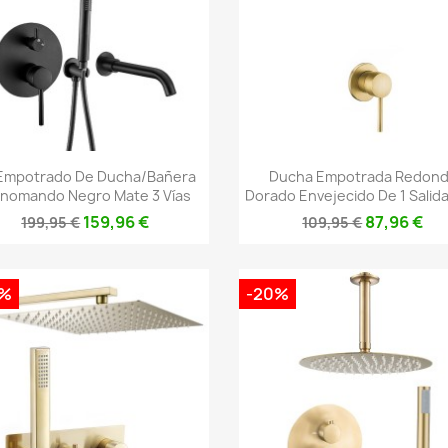
Vista rápida
Vista rápida


 Empotrado De Ducha/bañera
Ducha Empotrada Redon
nomando Negro Mate 3 Vías
Dorado Envejecido De 1 Salida 
159,96 €
87,96 €
199,95 €
109,95 €
0%
-20%