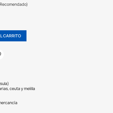
 (Recomendado)
AL CARRITO
sula)
rias, ceuta y melilla
 mercancía