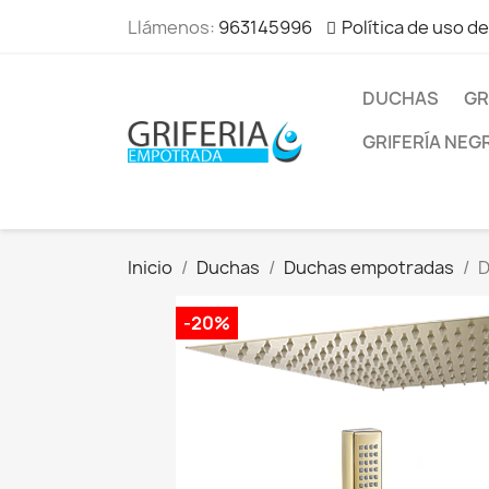
Llámenos:
963145996
Política de uso d
DUCHAS
GR
GRIFERÍA NEG
Inicio
Duchas
Duchas empotradas
D
-20%