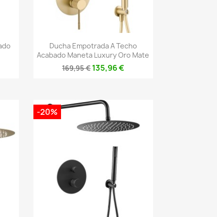
Vista rápida

ado
Ducha Empotrada A Techo
.
Acabado Maneta Luxury Oro Mate
135,96 €
169,95 €
-20%