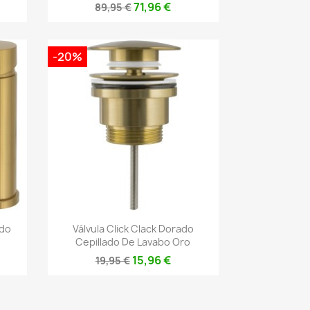
71,96 €
89,95 €
-20%
Vista rápida

ado
Válvula Click Clack Dorado
Cepillado De Lavabo Oro
15,96 €
19,95 €