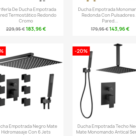
Vista rápida
Vista rápida


rifería De Ducha Empotrada
Ducha Empotrada Monoma
red Termostático Redondo
Redonda Con Pulsadores
Cromo
Pared...
183,96 €
143,96 €
229,95 €
179,95 €
0%
-20%
Vista rápida
Vista rápida


cha Empotrada Negro Mate
Ducha Empotrada Techo Ne
Hidromasaje Con 6 Jets
Mate Monomando Antical Seri