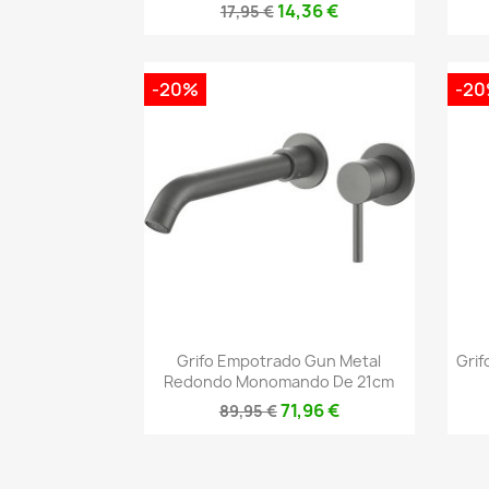
14,36 €
17,95 €
-20%
-2
Vista rápida

Grifo Empotrado Gun Metal
Grif
Redondo Monomando De 21cm
71,96 €
89,95 €