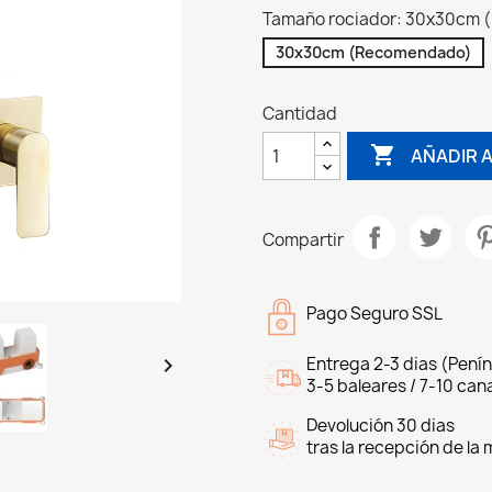
Tamaño rociador: 30x30cm
30x30cm (Recomendado)
Cantidad

AÑADIR 
Compartir
Pago Seguro SSL

Entrega 2-3 dias (Penín
3-5 baleares / 7-10 cana
Devolución 30 dias
tras la recepción de la