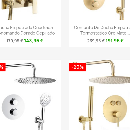
Vista rápida
Vista rápida


ucha Empotrada Cuadrada
Conjunto De Ducha Empotr
nomando Dorado Cepillado
Termostatico Oro Mate..
143,96 €
191,96 €
179,95 €
239,95 €
0%
-20%