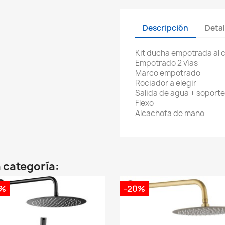
Descripción
Detal
Kit ducha empotrada al c
Empotrado 2 vías
Marco empotrado
Rociador a elegir
Salida de agua + soport
Flexo
Alcachofa de mano
 categoría:
0%
-20%