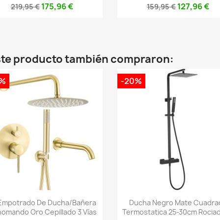
175,96 €
127,96 €
219,95 €
159,95 €
este producto también compraron:
0%
-20%
Vista rápida
Vista rápida


 Empotrado De Ducha/bañera
Ducha Negro Mate Cuadra
omando Oro Cepillado 3 Vías
Termostatica 25-30cm Rociado