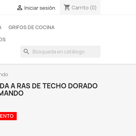
shopping_cart

Carrito
(0)
Iniciar sesión
A
GRIFOS DE COCINA
OS
search
ando
DA A RAS DE TECHO DORADO
OMANDO
UENTO