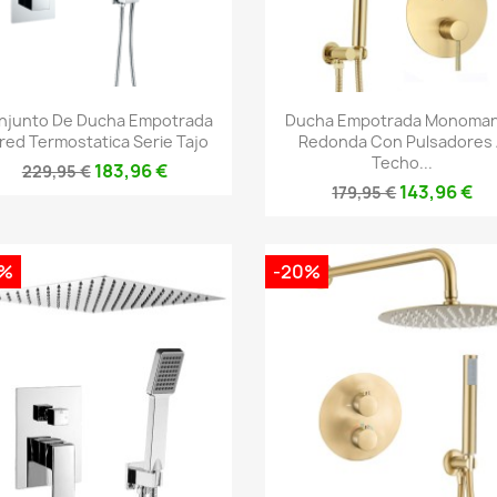
Vista rápida
Vista rápida


njunto De Ducha Empotrada
Ducha Empotrada Monoma
red Termostatica Serie Tajo
Redonda Con Pulsadores
Techo...
183,96 €
229,95 €
143,96 €
179,95 €
0%
-20%