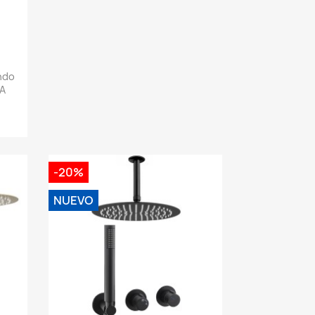
ndo
 A
-20%
NUEVO