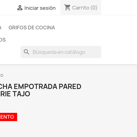
shopping_cart

Carrito
(0)
Iniciar sesión
A
GRIFOS DE COCINA
OS
search
jo
CHA EMPOTRADA PARED
RIE TAJO
UENTO