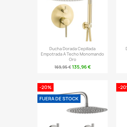
Vista rápida

Ducha Dorada Cepillada
Empotrada A Techo Monomando
Oro
135,96 €
169,95 €
-20%
-2
FUERA DE STOCK