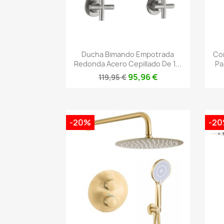
Vista rápida

Ducha Bimando Empotrada
Co
Redonda Acero Cepillado De 1...
Pa
95,96 €
119,95 €
-20%
-2