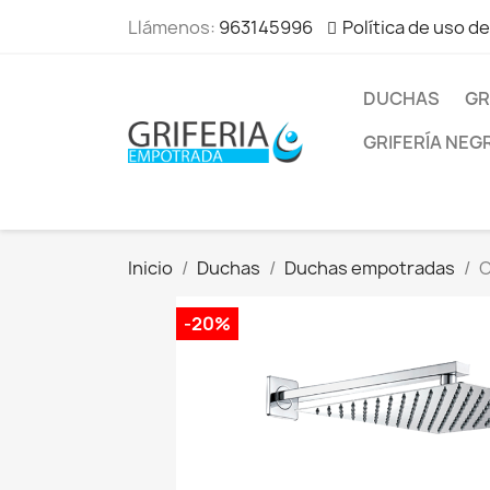
Llámenos:
963145996
Política de uso d
DUCHAS
GR
GRIFERÍA NEG
Inicio
Duchas
Duchas empotradas
C
-20%