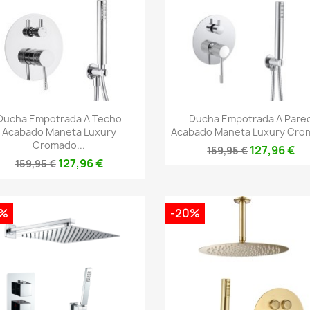
Vista rápida
Vista rápida


Ducha Empotrada A Techo
Ducha Empotrada A Pare
Acabado Maneta Luxury
Acabado Maneta Luxury Cro
Cromado...
127,96 €
159,95 €
127,96 €
159,95 €
0%
-20%