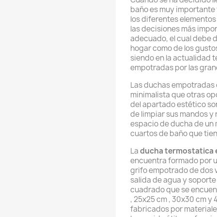
baño es muy importante 
los diferentes elemento
las decisiones más impor
adecuado, el cual debe 
hogar como de los gustos 
siendo en la actualidad 
empotradas por las grand
Las duchas empotradas 
minimalista que otras op
del apartado estético so
de limpiar sus mandos y 
espacio de ducha de un m
cuartos de baño que tie
La
ducha termostatica
encuentra formado por un
grifo empotrado de dos v
salida de agua y soporte
cuadrado que se encuen
, 25x25 cm , 30x30 cm y
fabricados por materiale