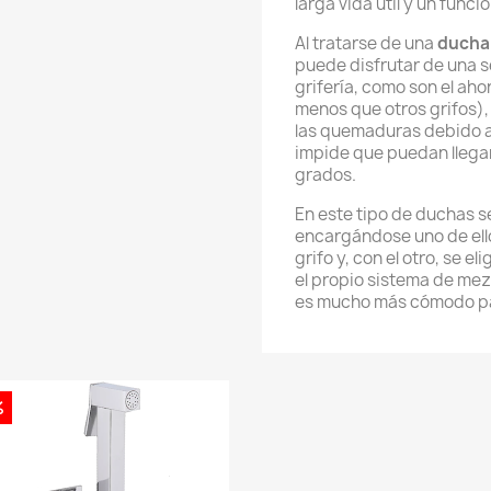
larga vida útil y un func
Al tratarse de una
ducha
puede disfrutar de una s
grifería, como son el ah
menos que otros grifos),
las quemaduras debido a
impide que puedan llegar
grados.
En este tipo de duchas 
encargándose uno de ellos
grifo y, con el otro, se
el propio sistema de mezc
es mucho más cómodo par
%