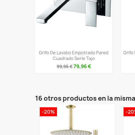
Vista rápida

Grifo De Lavabo Empotrado Pared
Grifo
Cuadrado Serie Tajo
79,96 €
99,95 €
16 otros productos en la misma
-20%
-2