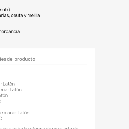
sula)
rias, ceuta y melilla
 mercancía
les del producto
a: Latón
eria: Latón
atón
x
de mano: Latón
C
evar a cabo la reforma de un cuarto de