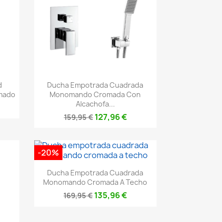
Vista rápida

d
Ducha Empotrada Cuadrada
mado
Monomando Cromada Con
Alcachofa...
127,96 €
159,95 €
-20%
Vista rápida

Ducha Empotrada Cuadrada
Monomando Cromada A Techo
135,96 €
169,95 €