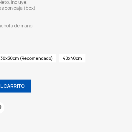
eto, incluye:
as con caja (box)
cachofa de mano
30x30cm (Recomendado)
40x40cm
AL CARRITO