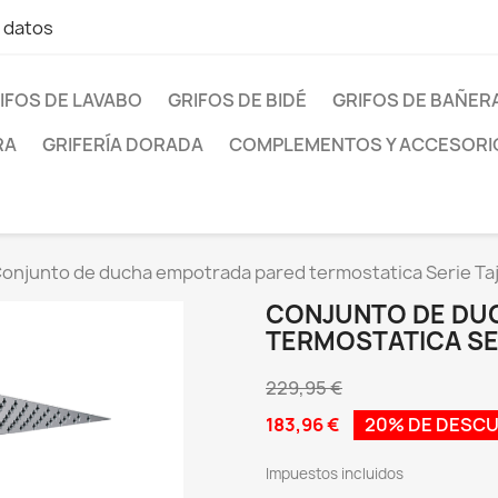
e datos
IFOS DE LAVABO
GRIFOS DE BIDÉ
GRIFOS DE BAÑER
RA
GRIFERÍA DORADA
COMPLEMENTOS Y ACCESORI
onjunto de ducha empotrada pared termostatica Serie Ta
CONJUNTO DE DU
TERMOSTATICA SE
229,95 €
183,96 €
20% DE DESC
Impuestos incluidos