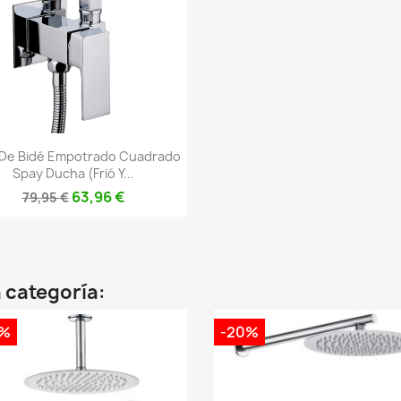
Vista rápida

 De Bidé Empotrado Cuadrado
Spay Ducha (frió Y...
63,96 €
79,95 €
 categoría:
0%
-20%