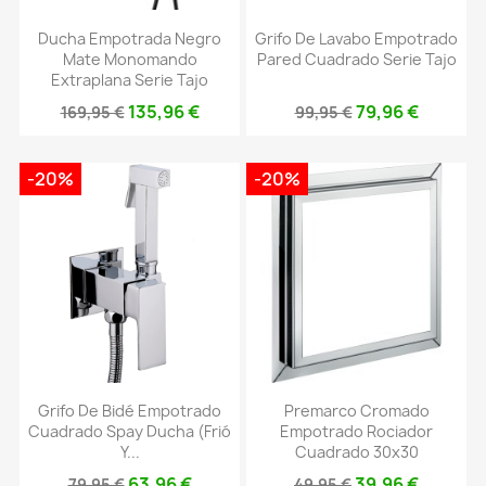
Ducha Empotrada Negro
Grifo De Lavabo Empotrado
Mate Monomando
Pared Cuadrado Serie Tajo
Extraplana Serie Tajo
135,96 €
79,96 €
169,95 €
99,95 €
-20%
-20%
Grifo De Bidé Empotrado
Premarco Cromado
Cuadrado Spay Ducha (frió
Empotrado Rociador
Y...
Cuadrado 30x30
63,96 €
39,96 €
79,95 €
49,95 €