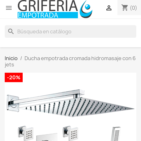
shopping_cart


(0)
search
Inicio
Ducha empotrada cromada hidromasaje con 6
jets
-20%