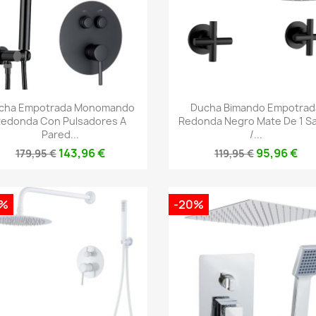
Vista rápida
Vista rápida


cha Empotrada Monomando
Ducha Bimando Empotrad
edonda Con Pulsadores A
Redonda Negro Mate De 1 Sa
Pared...
/...
143,96 €
95,96 €
179,95 €
119,95 €
0%
-20%