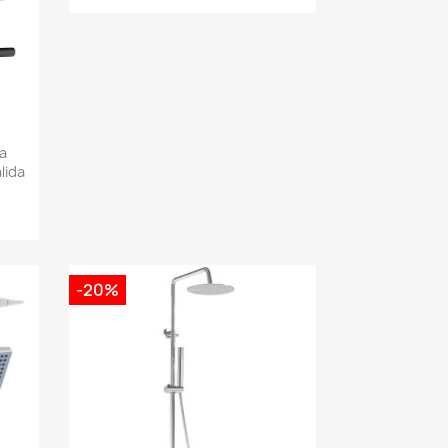
a
lida
-20%