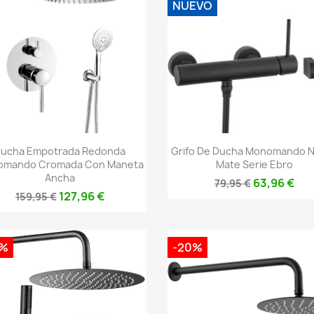
NUEVO
Vista rápida
Vista rápida


ucha Empotrada Redonda
Grifo De Ducha Monomando 
mando Cromada Con Maneta
Mate Serie Ebro
Ancha
63,96 €
79,95 €
127,96 €
159,95 €
0%
-20%