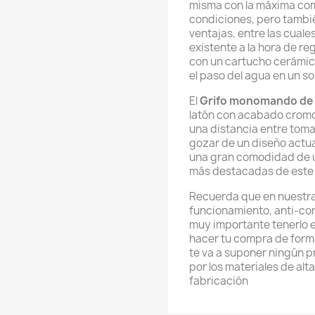
misma con la máxima com
condiciones, pero tambi
ventajas, entre las cuale
existente a la hora de re
con un cartucho cerámic
el paso del agua en un so
El
Grifo monomando de
latón con acabado cromo
una distancia entre toma
gozar de un diseño actua
una gran comodidad de u
más destacadas de este 
Recuerda que en nuestra 
funcionamiento, anti-cor
muy importante tenerlo 
hacer tu compra de forma
te va a suponer ningún p
por los materiales de alt
fabricación