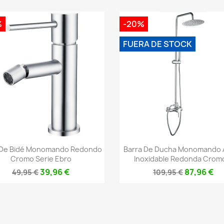
%
-20%
FUERA DE STOCK
Vista rápida
Vista rápida


 De Bidé Monomando Redondo
Barra De Ducha Monomando 
Cromo Serie Ebro
Inoxidable Redonda Cromo
39,96 €
87,96 €
49,95 €
109,95 €