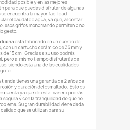
odidad posible y en las mejores
én para que puedas disfrutar de algunas
s se encuentra la mayor facilidad
gular el caudal de agua, ya que, al contar
o, esos grifos monomando permiten o no
lo gesto.
 ducha
está fabricado en un cuerpo de
, con un cartucho cerámico de 35 mm y
s de 15 cm. Gracias a su uso podrás
l, pero al mismo tiempo disfrutarás de
so, siendo esta una de las cualidades
grifo.
tienda tienes una garantía de 2 años de
rosión y duración del esmaltado. Esto es
en cuenta ya que de esta manera podrás
 segura y con la tranquilidad de que no
roblema. Su gran durabilidad viene dada
a calidad que se utilizan para su