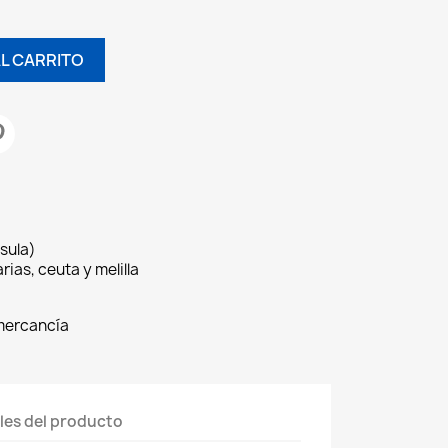
AL CARRITO
sula)
rias, ceuta y melilla
 mercancía
les del producto