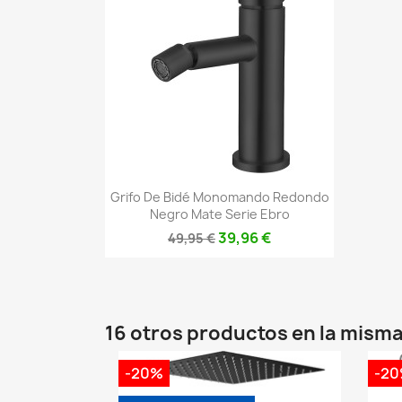
Vista rápida

Grifo De Bidé Monomando Redondo
Negro Mate Serie Ebro
39,96 €
49,95 €
16 otros productos en la misma
-20%
-2