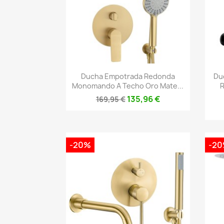
Vista rápida

Ducha Empotrada Redonda
Du
Monomando A Techo Oro Mate...
R
135,96 €
169,95 €
-20%
-2