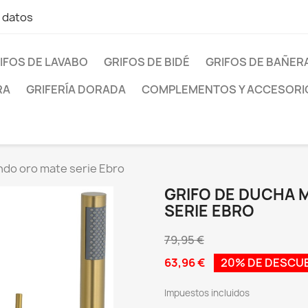
e datos
IFOS DE LAVABO
GRIFOS DE BIDÉ
GRIFOS DE BAÑER
RA
GRIFERÍA DORADA
COMPLEMENTOS Y ACCESORI
do oro mate serie Ebro
GRIFO DE DUCHA
SERIE EBRO
79,95 €
63,96 €
20% DE DESCU
Impuestos incluidos