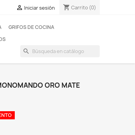
shopping_cart

Carrito
(0)
Iniciar sesión
A
GRIFOS DE COCINA
OS
search
 MONOMANDO ORO MATE
ENTO