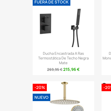
FUERA DE STOCK
Vista rápida

Ducha Encastrada A Ras
D
Termostática De Techo Negra
Mono
Mate
215,96 €
269,95 €
-20%
-2
NUEVO