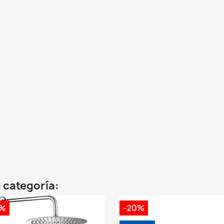
 categoría:
0%
-20%