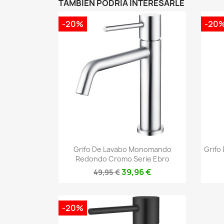
TAMBIÉN PODRÍA INTERESARLE
-20%
-20
Vista rápida

Grifo De Lavabo Monomando
Grifo
Redondo Cromo Serie Ebro
39,96 €
49,95 €
-20%