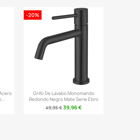
-20%
Vista rápida

Acero
Grifo De Lavabo Monomando
...
Redondo Negro Mate Serie Ebro
39,96 €
49,95 €