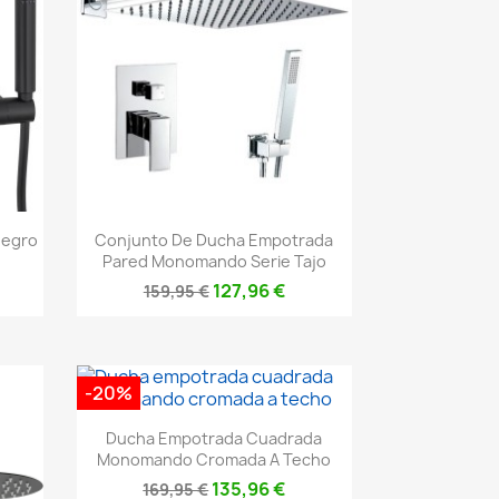
Vista rápida

Negro
Conjunto De Ducha Empotrada
Pared Monomando Serie Tajo
127,96 €
159,95 €
-20%
Vista rápida

Ducha Empotrada Cuadrada
Monomando Cromada A Techo
135,96 €
169,95 €