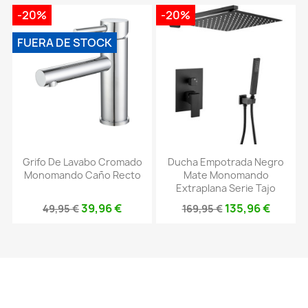
-20%
-20%
FUERA DE STOCK
Grifo De Lavabo Cromado
Ducha Empotrada Negro
Monomando Caño Recto
Mate Monomando
Extraplana Serie Tajo
39,96 €
135,96 €
49,95 €
169,95 €