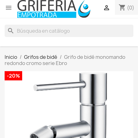
shopping_cart


(0)
search
Inicio
Grifos de bidé
Grifo de bidé monomando
redondo cromo serie Ebro
-20%