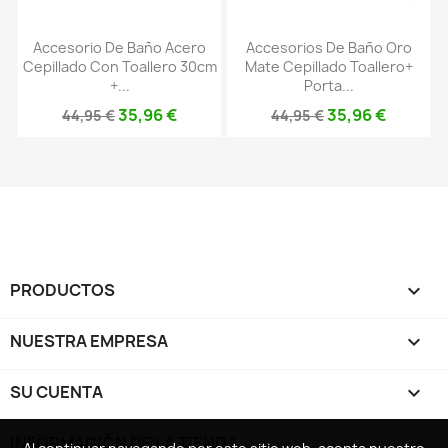
Accesorio De Baño Acero
Accesorios De Baño Oro
Cepillado Con Toallero 30cm
Mate Cepillado Toallero+
+...
Porta...
35,96 €
35,96 €
44,95 €
44,95 €
PRODUCTOS

NUESTRA EMPRESA

SU CUENTA

INFORMACIÓN DE LA TIENDA
keyboard_arrow_down