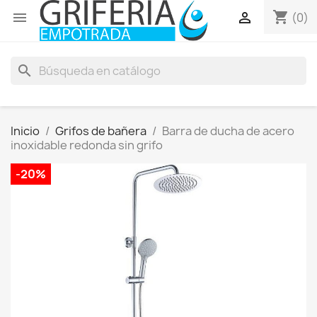
shopping_cart


(0)
search
Inicio
Grifos de bañera
Barra de ducha de acero
inoxidable redonda sin grifo
-20%