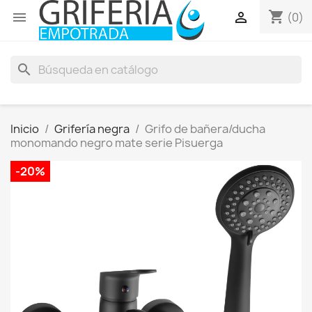
shopping_cart


(0)
search
Inicio
Grifería negra
Grifo de bañera/ducha
monomando negro mate serie Pisuerga
-20%