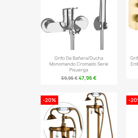
Vista rápida

Grifo De Bañera/ducha
Gri
Monomando Cromado Serie
Emb
Pisuerga
47,96 €
59,95 €
-20%
-2