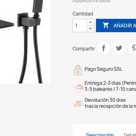
Impuestos incluidos
Cantidad

AÑADIR 
Compartir
Pago Seguro SSL
Entrega 2-3 dias (Penín
3-5 baleares / 7-10 cana
Devolución 30 dias
tras la recepción de la
Descripción
Detal