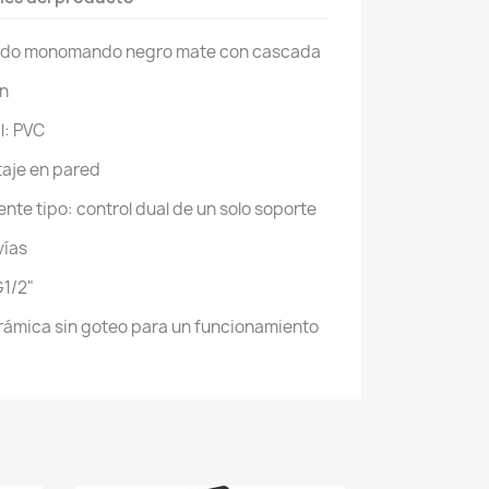
rado monomando negro mate con cascada
ón
l: PVC
taje en pared
ente tipo: control dual de un solo soporte
vías
G1/2"
rámica sin goteo para un funcionamiento