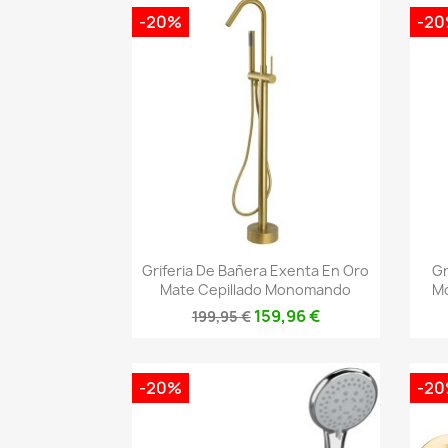
-20%
-2
Vista rápida

Griferia De Bañera Exenta En Oro
Gr
Mate Cepillado Monomando
Mo
159,96 €
199,95 €
-20%
-2