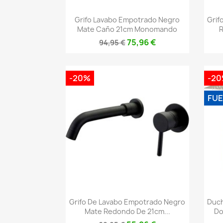
Vista rápida

Grifo Lavabo Empotrado Negro
Grif
Mate Caño 21cm Monomando
75,96 €
94,95 €
-20%
-2
FUE
Vista rápida

Grifo De Lavabo Empotrado Negro
Duch
Mate Redondo De 21cm...
Do