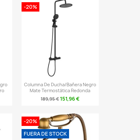
-20%
Vista rápida

egro
Columna De Ducha/bañera Negro
ro
Mate Termostática Redonda
151,96 €
189,95 €
-20%
FUERA DE STOCK