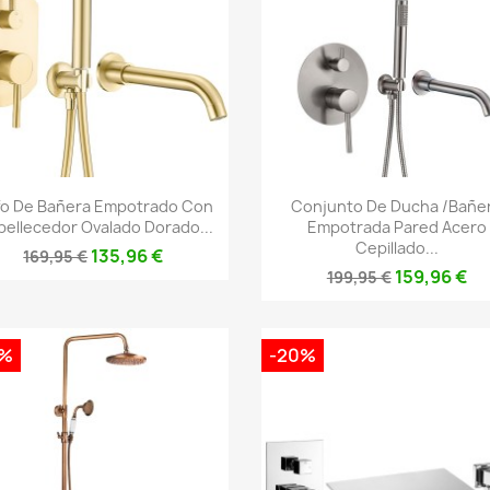
Vista rápida
Vista rápida


fo De Bañera Empotrado Con
Conjunto De Ducha /bañe
ellecedor Ovalado Dorado...
Empotrada Pared Acero
Cepillado...
135,96 €
169,95 €
159,96 €
199,95 €
0%
-20%