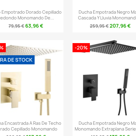
Vista rápida
Vista rápida


o Empotrado Dorado Cepillado
Ducha Empotrada Negro M
Redondo Monomando De...
Cascada Y Lluvia Monomando
63,96 €
207,96 €
79,95 €
259,95 €
0%
-20%
RA DE STOCK
Vista rápida
Vista rápida


a Encastrada A Ras De Techo
Ducha Empotrada Negro M
rado Cepillado Monomando
Monomando Extraplana Serie