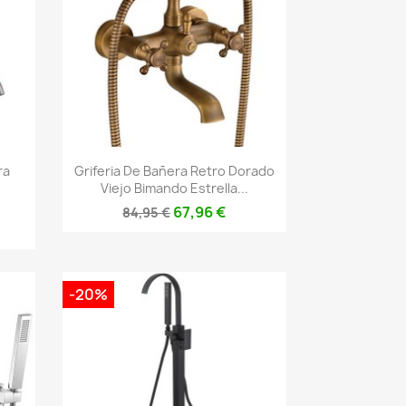
Vista rápida

ra
Griferia De Bañera Retro Dorado
Viejo Bimando Estrella...
67,96 €
84,95 €
-20%