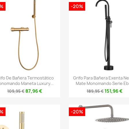
0%
-20%
Vista rápida
Vista rápida


ifo De Bañera Termostático
Grifo Para Bañera Exenta N
nomando Maneta Luxury...
Mate Monomando Serie Eb
87,96 €
151,96 €
109,95 €
189,95 €
0%
-20%