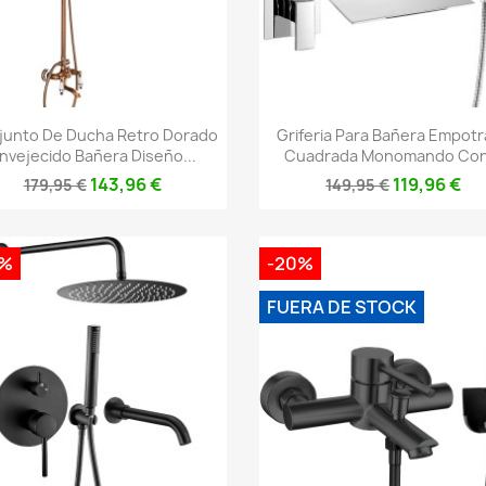
Vista rápida
Vista rápida


junto De Ducha Retro Dorado
Griferia Para Bañera Empot
nvejecido Bañera Diseño...
Cuadrada Monomando Con.
143,96 €
119,96 €
179,95 €
149,95 €
0%
-20%
FUERA DE STOCK