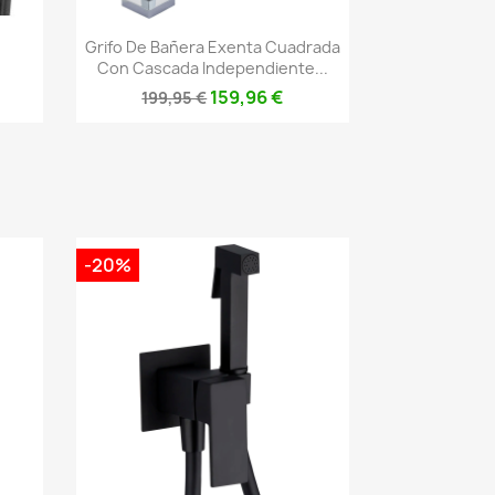
Vista rápida

Grifo De Bañera Exenta Cuadrada
Con Cascada Independiente...
159,96 €
199,95 €
-20%