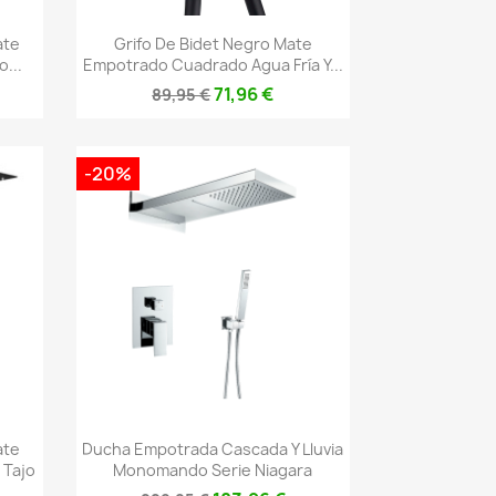
Vista rápida

ate
Grifo De Bidet Negro Mate
...
Empotrado Cuadrado Agua Fría Y...
71,96 €
89,95 €
-20%
Vista rápida

ate
Ducha Empotrada Cascada Y Lluvia
 Tajo
Monomando Serie Niagara