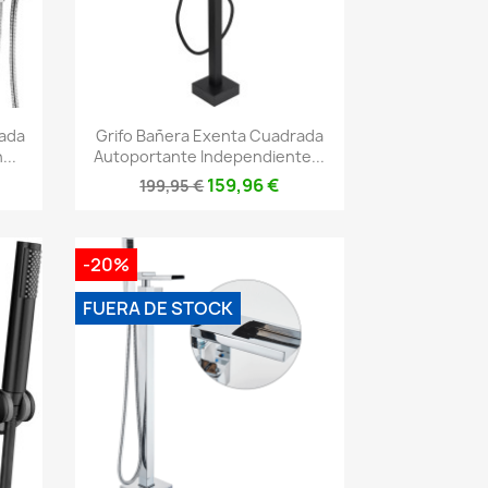
Vista rápida

rada
Grifo Bañera Exenta Cuadrada
..
Autoportante Independiente...
159,96 €
199,95 €
-20%
FUERA DE STOCK