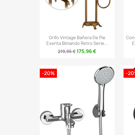
Vista rápida

Grifo Vintage Bañera De Pie
Con
Exenta Bimando Retro Serie...
E
175,96 €
219,95 €
-20%
-2