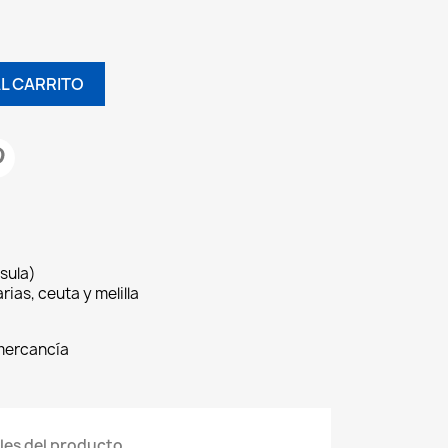
AL CARRITO
sula)
rias, ceuta y melilla
 mercancía
les del producto