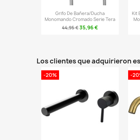
Vista rápida

Grifo De Bañera/ducha
Kit
Monomando Cromado Serie Tera
Mo
35,96 €
44,95 €
Los clientes que adquirieron 
-20%
-2