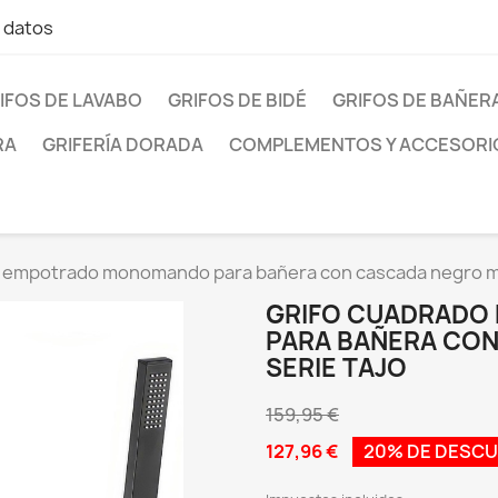
e datos
IFOS DE LAVABO
GRIFOS DE BIDÉ
GRIFOS DE BAÑER
RA
GRIFERÍA DORADA
COMPLEMENTOS Y ACCESORI
o empotrado monomando para bañera con cascada negro ma
GRIFO CUADRAD
PARA BAÑERA CO
SERIE TAJO
159,95 €
127,96 €
20% DE DESC