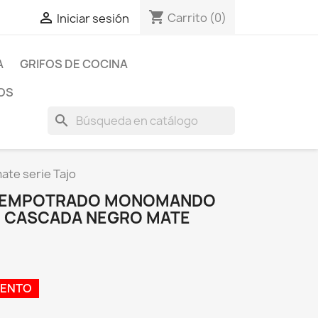
shopping_cart

Carrito
(0)
Iniciar sesión
A
GRIFOS DE COCINA
OS
search
te serie Tajo
O EMPOTRADO MONOMANDO
N CASCADA NEGRO MATE
UENTO