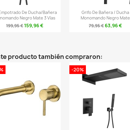
Vista rápida
Vista rápida


 Empotrado De Ducha/bañera
Grifo De Bañera / Ducha
nomando Negro Mate 3 Vías
Monomando Negro Mate
159,96 €
63,96 €
199,95 €
79,95 €
este producto también compraron:
0%
-20%