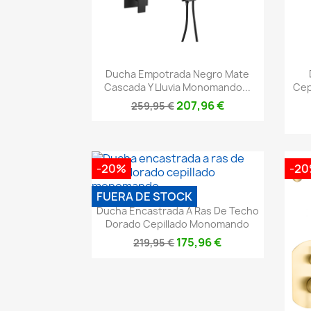
Vista rápida

Ducha Empotrada Negro Mate
Cascada Y Lluvia Monomando...
Cep
207,96 €
259,95 €
-20%
-2
FUERA DE STOCK
Vista rápida

Ducha Encastrada A Ras De Techo
Dorado Cepillado Monomando
175,96 €
219,95 €