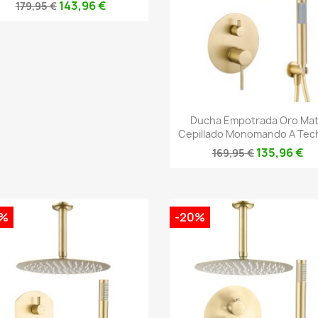
143,96 €
179,95 €
Vista rápida

Ducha Empotrada Oro Ma
Cepillado Monomando A Tech
135,96 €
169,95 €
0%
-20%