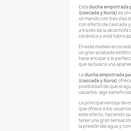
Esta
ducha empotrada p
(cascada y lluvia)
es un
un mando con tres vías de
con efecto de cascada y o
a través de la alcachofa
cerámica y está fabricad
En este modelo el rociad
un gran acabado estético
hace encajar a la perfec
que se busca una apari
La
ducha empotrada par
(cascada y lluvia)
ofrece
posibilidad de que el agu
usuarios, algo beneficioso
La principal ventaja de e
que ofrece a los usuarios
este efecto, haciendo q
tener una gran sensación
la presión del agua y con