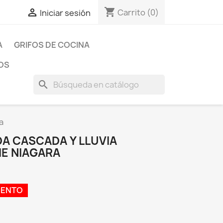
shopping_cart

Carrito
(0)
Iniciar sesión
A
GRIFOS DE COCINA
OS
search
a
 CASCADA Y LLUVIA
E NIAGARA
UENTO