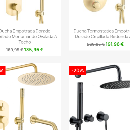
Vista rápida
Vista rápida


Ducha Empotrada Dorado
Ducha Termostatica Empotr
illado Monomando Ovalada A
Dorado Cepillado Redonda A
Techo
191,96 €
239,95 €
135,96 €
169,95 €
0%
-20%