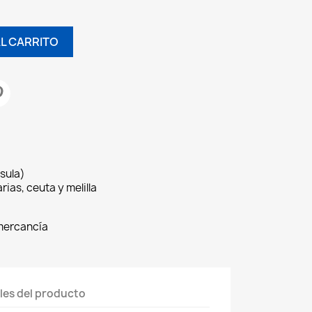
AL CARRITO
sula)
rias, ceuta y melilla
 mercancía
les del producto