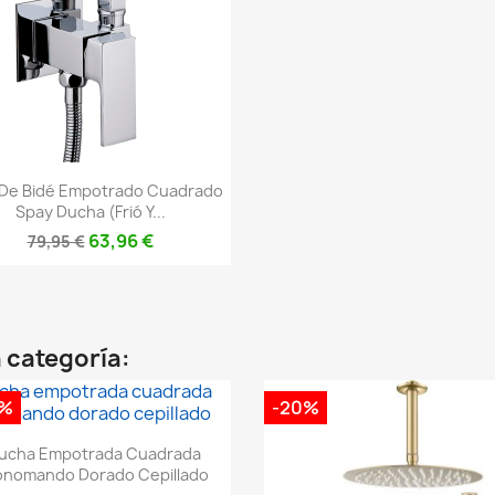
Vista rápida

 De Bidé Empotrado Cuadrado
Spay Ducha (frió Y...
63,96 €
79,95 €
 categoría:
0%
-20%
Vista rápida

ucha Empotrada Cuadrada
nomando Dorado Cepillado