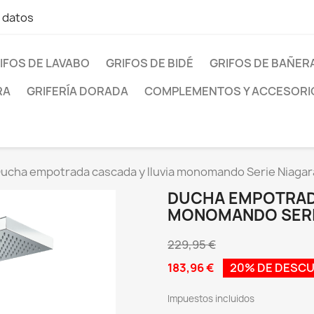
e datos
IFOS DE LAVABO
GRIFOS DE BIDÉ
GRIFOS DE BAÑER
RA
GRIFERÍA DORADA
COMPLEMENTOS Y ACCESORI
ucha empotrada cascada y lluvia monomando Serie Niagar
DUCHA EMPOTRADA
MONOMANDO SERI
229,95 €
183,96 €
20% DE DESC
Impuestos incluidos