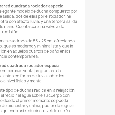
ared cuadrada rociador especial
 elegante modelo de ducha compuesto por
 salida, dos de ellas por el rociador, na
tra con efecto lluvia, y una tercera salida
 de mano. Cuenta con una válvula de
o en latón.
or es cuadrado de 55 x 23 cm, ofreciendo
, que es moderno y minimalista y que le
ción en aquellos cuartos de baño en los
encia contemporánea.
ed cuadrada rociador especial
 numerosas ventajas gracias a la
a caiga en forma de lluvia sobre los
 a nivel físico y mental.
ste tipo de duchas radica en la relajación
 el recibir el agua sobre su cuerpo con
ue desde el primer momento se pueda
 de bienestar y calma, pudiendo regular
siguiendo así reducir el nivel de estrés.