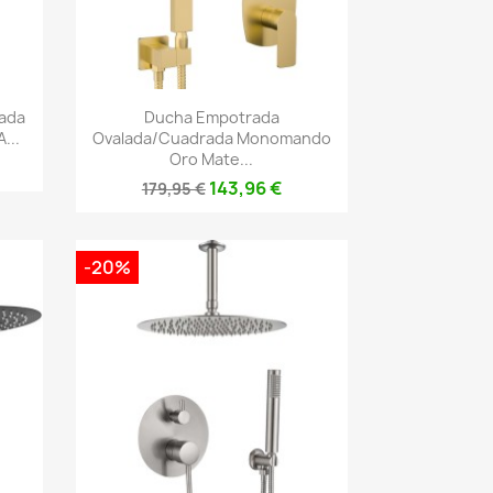
Vista rápida

ada
Ducha Empotrada
...
Ovalada/cuadrada Monomando
Oro Mate...
143,96 €
179,95 €
-20%