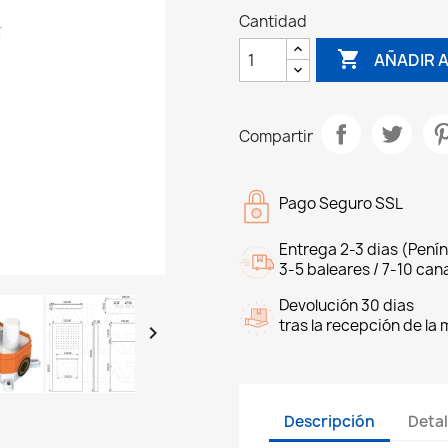
Cantidad

AÑADIR 
Compartir
Pago Seguro SSL
Entrega 2-3 dias (Penín
3-5 baleares / 7-10 cana
Devolución 30 dias
tras la recepción de la

Descripción
Detal