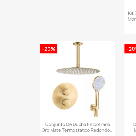
Kit
Mon
-20%
-2
Vista rápida

Conjunto De Ducha Empotrada
D
Oro Mate Termostático Redondo...