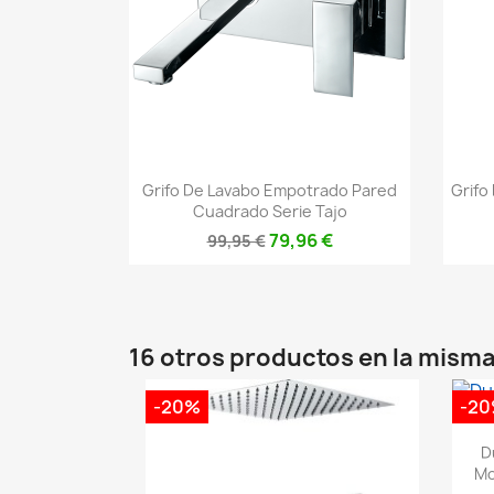
Vista rápida

Grifo De Lavabo Empotrado Pared
Grifo
Cuadrado Serie Tajo
79,96 €
99,95 €
16 otros productos en la misma
-20%
-2
D
Mo