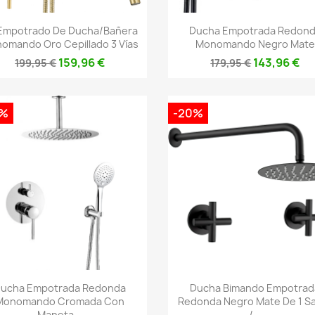
Vista rápida
Vista rápida


 Empotrado De Ducha/bañera
Ducha Empotrada Redon
omando Oro Cepillado 3 Vías
Monomando Negro Mate
159,96 €
143,96 €
199,95 €
179,95 €
0%
-20%
Vista rápida
Vista rápida


ucha Empotrada Redonda
Ducha Bimando Empotrad
Monomando Cromada Con
Redonda Negro Mate De 1 Sa
Maneta...
/...