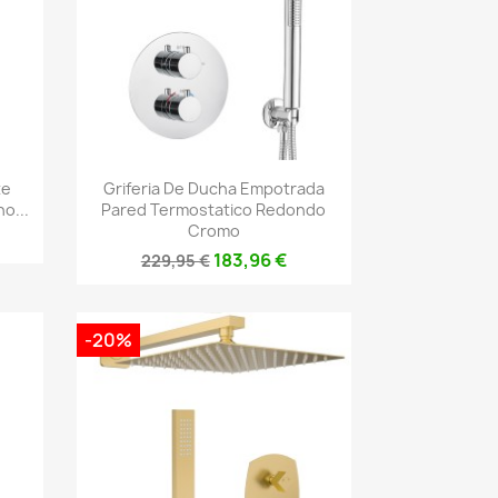
Vista rápida

te
Griferia De Ducha Empotrada
o...
Pared Termostatico Redondo
Cromo
183,96 €
229,95 €
-20%