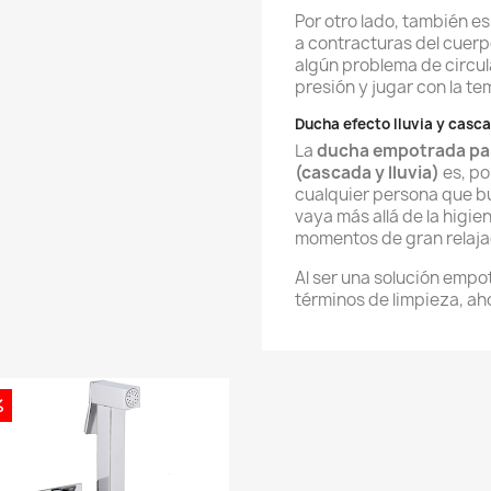
Por otro lado, también e
a contracturas del cuer
algún problema de circula
presión y jugar con la t
Ducha efecto lluvia y casc
La
ducha empotrada par
(cascada y lluvia)
es, po
cualquier persona que b
vaya más allá de la higi
momentos de gran relajac
Al ser una solución empo
términos de limpieza, ah
%