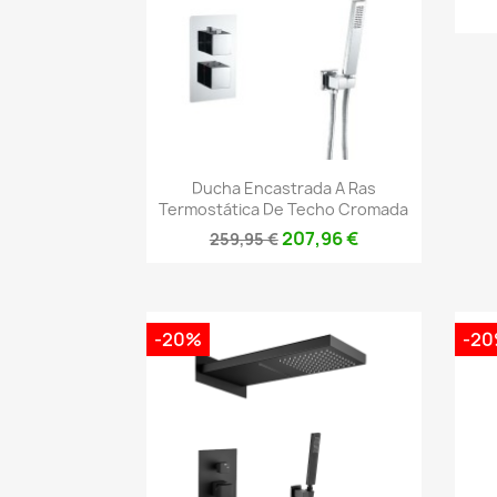
Vista rápida

Ducha Encastrada A Ras
Termostática De Techo Cromada
207,96 €
259,95 €
-20%
-2