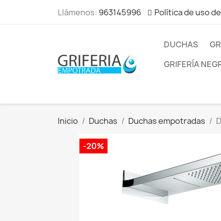
Llámenos:
963145996
Política de uso d
DUCHAS
GR
GRIFERÍA NEG
Inicio
Duchas
Duchas empotradas
D
-20%