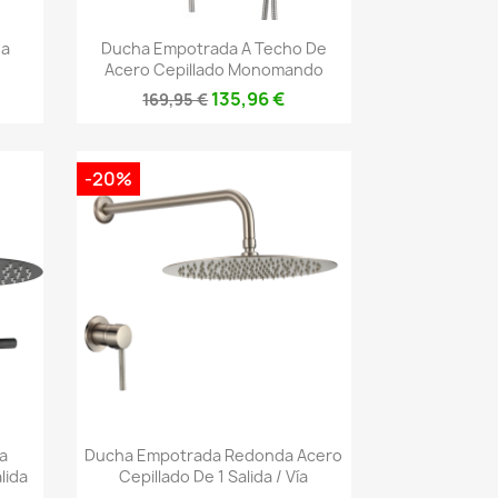
Vista rápida

da
Ducha Empotrada A Techo De
Acero Cepillado Monomando
135,96 €
169,95 €
-20%
Vista rápida

a
Ducha Empotrada Redonda Acero
lida
Cepillado De 1 Salida / Vía