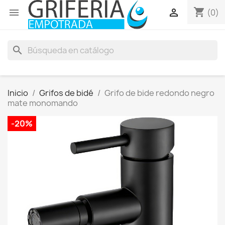
shopping_cart


(0)
search
Inicio
Grifos de bidé
Grifo de bide redondo negro
mate monomando
-20%