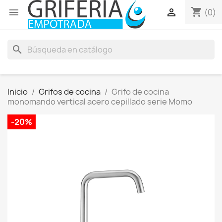
shopping_cart


(0)
search
Inicio
Grifos de cocina
Grifo de cocina
monomando vertical acero cepillado serie Momo
-20%