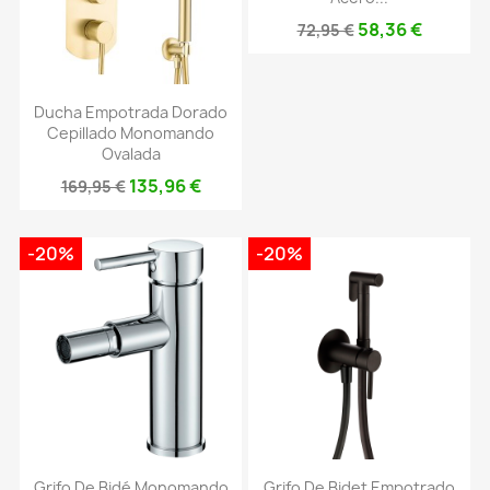
58,36 €
72,95 €
Ducha Empotrada Dorado
Cepillado Monomando
Ovalada
135,96 €
169,95 €
-20%
-20%
Grifo De Bidé Monomando
Grifo De Bidet Empotrado