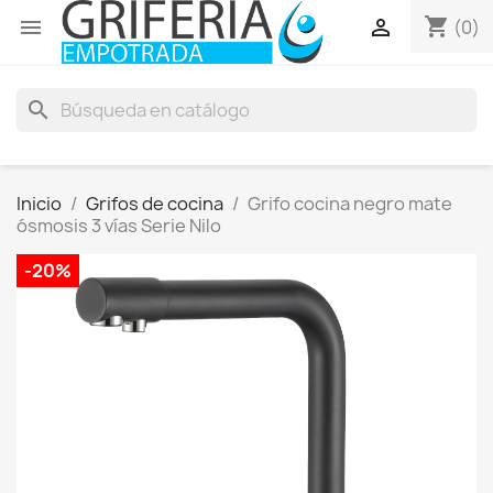
shopping_cart


(0)
search
Inicio
Grifos de cocina
Grifo cocina negro mate
ósmosis 3 vías Serie Nilo
-20%