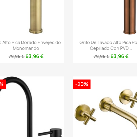
Vista rápida
Vista rápida


o Alto Pica Dorado Envejecido
Grifo De Lavabo Alto Pica R
Monomando
Cepillado Con PVD...
63,96 €
63,96 €
79,95 €
79,95 €
0%
-20%