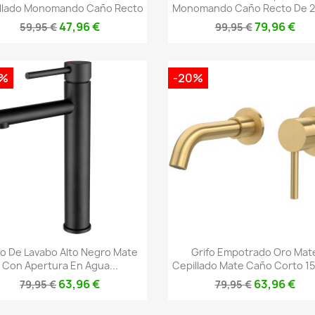
llado Monomando Caño Recto
Monomando Caño Recto De 2
47,96 €
79,96 €
59,95 €
99,95 €
0%
-20%
Vista rápida
Vista rápida


fo De Lavabo Alto Negro Mate
Grifo Empotrado Oro Mat
Con Apertura En Agua...
Cepillado Mate Caño Corto 15
63,96 €
63,96 €
79,95 €
79,95 €