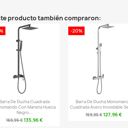
este producto también compraron:
0%
-20%
Vista rápida
Vista rápida


Barra De Ducha Cuadrada
Barra De Ducha Monoman
nomando Con Maneta Hueca
Cuadrada Acero Inoxidable Ser
Negro...
127,96 €
159,95 €
135,96 €
169,95 €