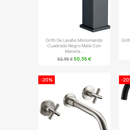
Vista rápida

Grifo De Lavabo Monomando
Grif
Cuadrado Negro Mate Con
Maneta...
50,36 €
62,95 €
-20%
-2