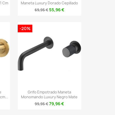
1 Cm
Maneta Luxury Dorado Cepillado
55,96 €
69,95 €
-20%
Vista rápida

e
Grifo Empotrado Maneta
cm...
Monomando Luxury Negro Mate
79,96 €
99,95 €