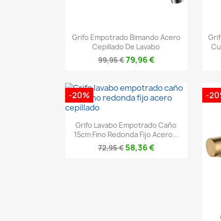
Vista rápida

Grifo Empotrado Bimando Acero
Gri
Cepillado De Lavabo
Cu
79,96 €
99,95 €
-20%
-2
Vista rápida

Grifo Lavabo Empotrado Caño
15cm Fino Redonda Fijo Acero...
58,36 €
72,95 €