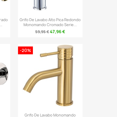
Vista rápida

rado
Grifo De Lavabo Alto Pica Redondo
..
Monomando Cromado Serie...
47,96 €
59,95 €
-20%
Vista rápida

Grifo De Lavabo Monomando