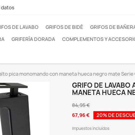
e datos
IFOS DE LAVABO
GRIFOS DE BIDÉ
GRIFOS DE BAÑER
RA
GRIFERÍA DORADA
COMPLEMENTOS Y ACCESORI
o alto pica monomando con maneta hueca negro mate Serie
GRIFO DE LAVABO
MANETA HUECA NE
84,95 €
67,96 €
20% DE DESCU
Impuestos incluidos