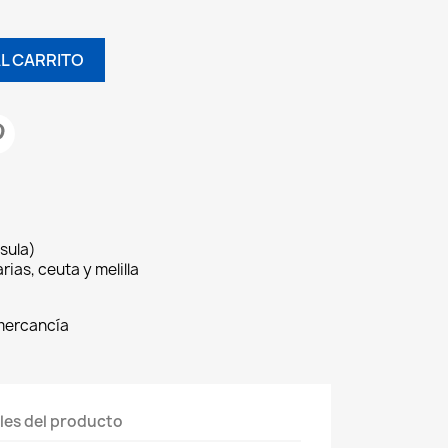
AL CARRITO
sula)
rias, ceuta y melilla
 mercancía
les del producto