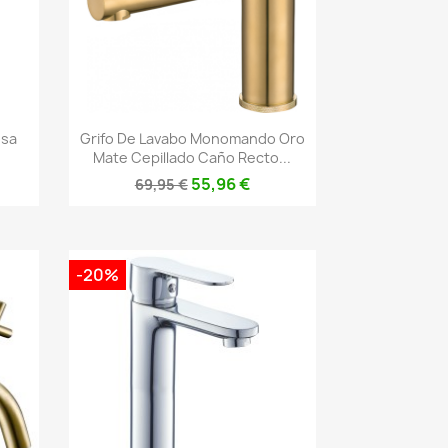
Vista rápida

osa
Grifo De Lavabo Monomando Oro
Mate Cepillado Caño Recto...
55,96 €
69,95 €
-20%