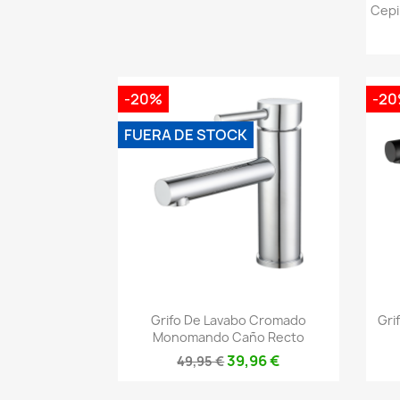
Cepi
-20%
-2
FUERA DE STOCK
Vista rápida

Grifo De Lavabo Cromado
Gri
Monomando Caño Recto
39,96 €
49,95 €