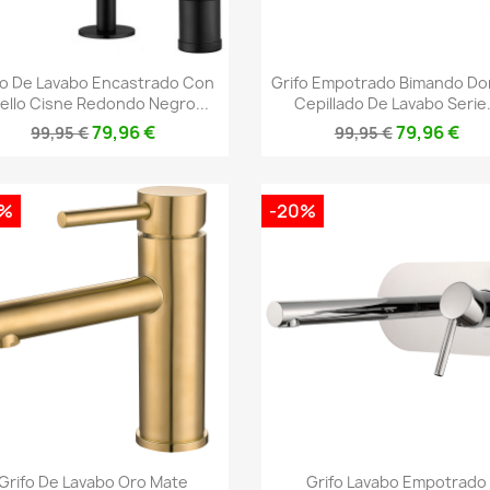
Vista rápida
Vista rápida


fo De Lavabo Encastrado Con
Grifo Empotrado Bimando Do
ello Cisne Redondo Negro...
Cepillado De Lavabo Serie.
79,96 €
79,96 €
99,95 €
99,95 €
0%
-20%
Vista rápida
Vista rápida


Grifo De Lavabo Oro Mate
Grifo Lavabo Empotrado