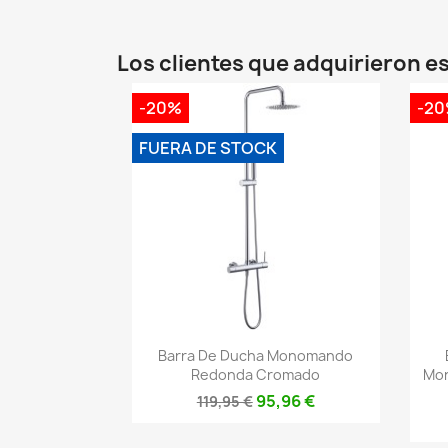
Los clientes que adquirieron 
-20%
-2
FUERA DE STOCK
Vista rápida

Barra De Ducha Monomando
Redonda Cromado
Mo
95,96 €
119,95 €