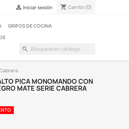
shopping_cart

Carrito
(0)
Iniciar sesión
A
GRIFOS DE COCINA
OS
search
 Cabrera
 ALTO PICA MONOMANDO CON
GRO MATE SERIE CABRERA
ENTO