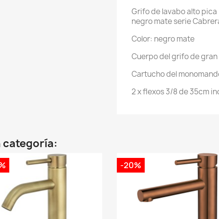
Grifo de lavabo alto p
negro mate serie Cabrer
Color: negro mate
Cuerpo del grifo de gran
Cartucho del monomand
2 x flexos 3/8 de 35cm in
 categoría:
0%
-20%