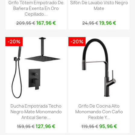
Grifo Tótem Empotrado De
Sifón De Lavabo Visto Negro
Bañera Exenta En Oro
Mate
Cepillado...
167,96 €
19,96 €
209,95 €
24,95 €
-20%
-20%
Ducha Empotrada Techo
Grifo De Cocina Alto
Negro Mate Monomando
Monomando Con Caño
Antical Serie...
Flexible Y...
127,96 €
95,96 €
159,95 €
119,95 €