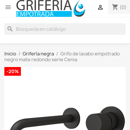
shopping_cart


(0)
search
Inicio
Grifería negra
Grifo de lavabo empotrado
negro mate redondo serie Cenia
-20%