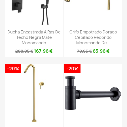
Ducha Encastrada A Ras De
Grifo Empotrado Dorado
Techo Negra Mate
Cepillado Redondo
Monomando
Monomando De...
167,96 €
63,96 €
209,95 €
79,95 €
-20%
-20%