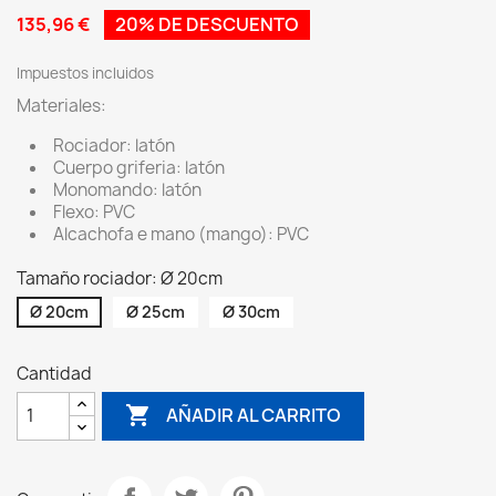
135,96 €
20% DE DESCUENTO
Impuestos incluidos
Materiales:
Rociador: latón
Cuerpo griferia: latón
Monomando: latón
Flexo: PVC
Alcachofa e mano (mango): PVC
Tamaño rociador: Ø 20cm
Ø 20cm
Ø 25cm
Ø 30cm
Cantidad

AÑADIR AL CARRITO