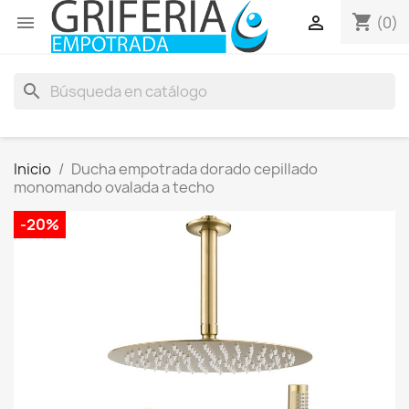
shopping_cart


(0)
search
Inicio
Ducha empotrada dorado cepillado
monomando ovalada a techo
-20%