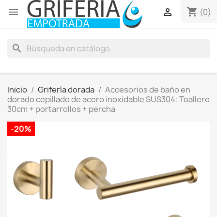
shopping_cart


(0)
search
Inicio
Grifería dorada
Accesorios de baño en
dorado cepillado de acero inoxidable SUS304: Toallero
30cm + portarrollos + percha
-20%