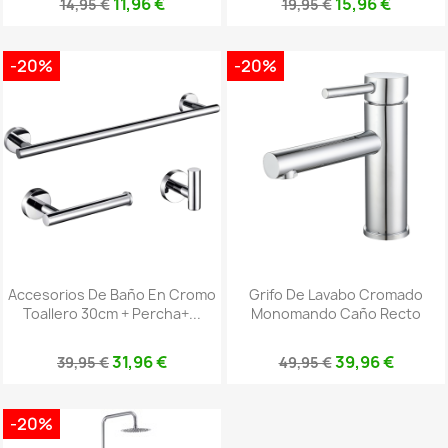
11,96 €
15,96 €
14,95 €
19,95 €
-20%
-20%
Accesorios De Baño En Cromo
Grifo De Lavabo Cromado
Toallero 30cm + Percha+...
Monomando Caño Recto
31,96 €
39,96 €
39,95 €
49,95 €
-20%