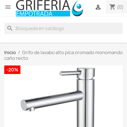
shopping_cart


(0)
search
Inicio
Grifo de lavabo alto pica cromado monomando
caño recto
-20%