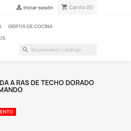
shopping_cart

Carrito
(0)
Iniciar sesión
A
GRIFOS DE COCINA
OS
search
DA A RAS DE TECHO DORADO
OMANDO
UENTO