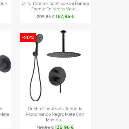
Vista rápida

 Gun
Grifo Tótem Empotrado De Bañera
Exenta En Negro Mate...
167,96 €
209,95 €
-20%
Vista rápida

bo
Ducha Empotrada Redonda
Mate
Monomando Negro Mate Con
Maneta...
135,96 €
169,95 €