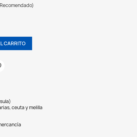
 (Recomendado)
AL CARRITO
sula)
rias, ceuta y melilla
 mercancía