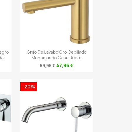
Vista rápida

egro
Grifo De Lavabo Oro Cepillado
da
Monomando Caño Recto
47,96 €
59,95 €
-20%