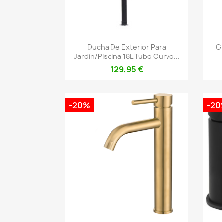
Vista rápida

Ducha De Exterior Para
G
Jardín/piscina 18L Tubo Curvo...
129,95 €
-20%
-2