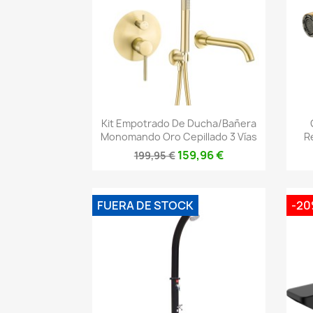
Vista rápida

Kit Empotrado De Ducha/bañera
Monomando Oro Cepillado 3 Vías
R
159,96 €
199,95 €
FUERA DE STOCK
-2