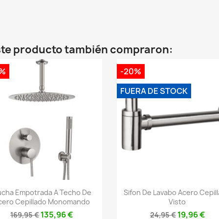
este producto también compraron:
0%
-20%
FUERA DE STOCK
Vista rápida
Vista rápida


cha Empotrada A Techo De
Sifon De Lavabo Acero Cepil
cero Cepillado Monomando
Visto
135,96 €
19,96 €
169,95 €
24,95 €