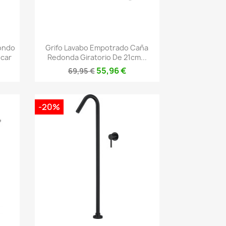
Vista rápida

ondo
Grifo Lavabo Empotrado Caña
car
Redonda Giratorio De 21cm...
55,96 €
69,95 €
-20%