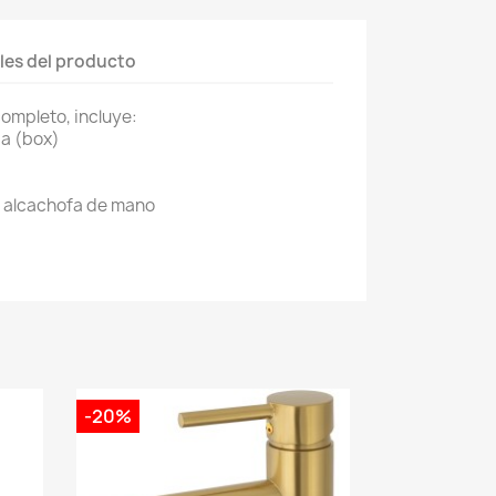
les del producto
ompleto, incluye:
ja (box)
e alcachofa de mano
-20%