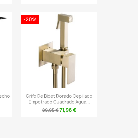
-20%
Vista rápida

Techo
Grifo De Bidet Dorado Cepillado
Empotrado Cuadrado Agua...
71,96 €
89,95 €