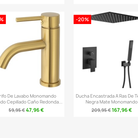
0%
-20%
Vista rápida
Vista rápida


rifo De Lavabo Monomando
Ducha Encastrada A Ras De 
do Cepillado Caño Redonda...
Negra Mate Monomando
47,96 €
167,96 €
59,95 €
209,95 €