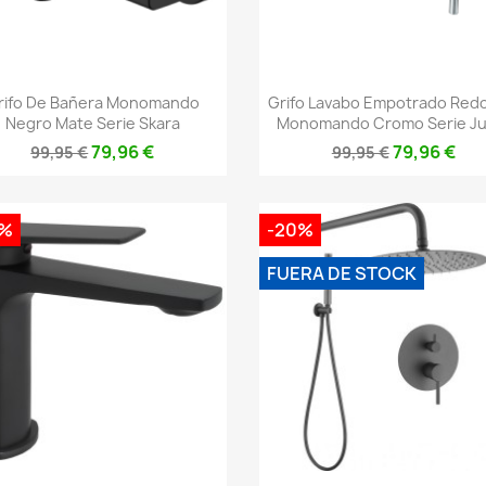
Vista rápida
Vista rápida


rifo De Bañera Monomando
Grifo Lavabo Empotrado Red
Negro Mate Serie Skara
Monomando Cromo Serie Ju
79,96 €
79,96 €
99,95 €
99,95 €
0%
-20%
FUERA DE STOCK