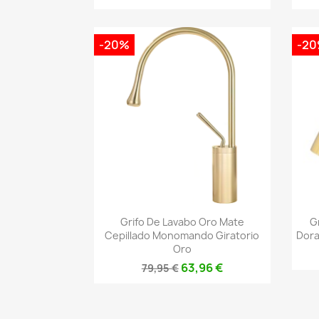
-20%
-2
Vista rápida

Grifo De Lavabo Oro Mate
G
Cepillado Monomando Giratorio
Dora
Oro
63,96 €
79,95 €