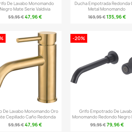
Vista rápida
Vista rápida


rifo De Lavabo Monomando
Ducha Empotrada Redonda
Negro Mate Serie Valdivia
Metal Monomando
47,96 €
135,96 €
59,95 €
169,95 €
0%
-20%
Vista rápida
Vista rápida


fo De Lavabo Monomando Oro
Grifo Empotrado De Lava
te Cepillado Caño Redonda
Monomando Redondo Negro 
47,96 €
79,96 €
59,95 €
99,95 €