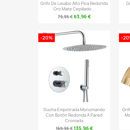
Vista rápida

Grifo De Lavabo Alto Pica Redondo
G
Oro Mate Cepillado...
63,96 €
79,95 €
-20%
-2
Vista rápida

Ducha Empotrada Monomando
Gri
Con Botón Redonda A Pared
Ma
Cromada
135,96 €
169,95 €