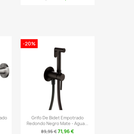
-20%
Vista rápida

lado
Grifo De Bidet Empotrado
Redondo Negro Mate - Agua...
71,96 €
89,95 €