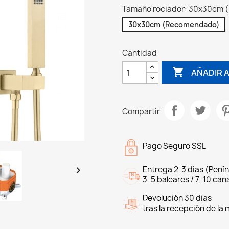
Tamaño rociador: 30x30cm
30x30cm (Recomendado)
Cantidad

AÑADIR 
Compartir
Pago Seguro SSL

Entrega 2-3 dias (Penín
3-5 baleares / 7-10 cana
Devolución 30 dias
tras la recepción de la