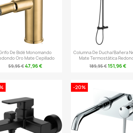
Vista rápida
Vista rápida


Grifo De Bidé Monomando
Columna De Ducha/bañera N
edondo Oro Mate Cepillado
Mate Termostática Redon
47,96 €
151,96 €
59,95 €
189,95 €
0%
-20%