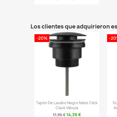
Los clientes que adquirieron 
-20%
-2
Vista rápida

Tapón De Lavabo Negro Mate Click
Du
Clack Válvula
A
14,36 €
17,95 €