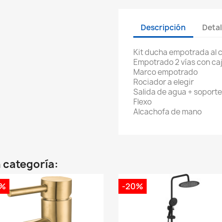
Descripción
Detal
Kit ducha empotrada al c
Empotrado 2 vías con ca
Marco empotrado
Rociador a elegir
Salida de agua + soport
Flexo
Alcachofa de mano
 categoría:
0%
-20%