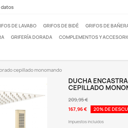
e datos
IFOS DE LAVABO
GRIFOS DE BIDÉ
GRIFOS DE BAÑER
RA
GRIFERÍA DORADA
COMPLEMENTOS Y ACCESORI
dorado cepillado monomando
DUCHA ENCASTRA
CEPILLADO MON
209,95 €
167,96 €
20% DE DESC
Impuestos incluidos