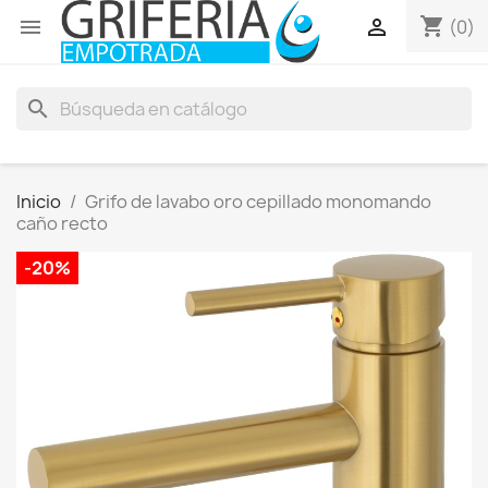
shopping_cart


(0)
search
Inicio
Grifo de lavabo oro cepillado monomando
caño recto
-20%