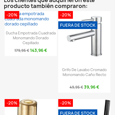
Los clientes que adquirieron este
producto también compraron:
-20%
-20%
FUERA DE STOCK
Ducha Empotrada Cuadrada
Monomando Dorado
Cepillado
143,96 €
179,95 €
Grifo De Lavabo Cromado
Monomando Caño Recto
39,96 €
49,95 €
-20%
-20%
FUERA DE STOCK