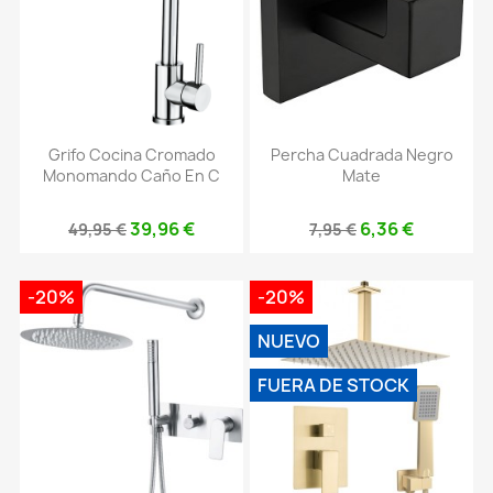
Grifo Cocina Cromado
Percha Cuadrada Negro
Monomando Caño En C
Mate
39,96 €
6,36 €
49,95 €
7,95 €
-20%
-20%
NUEVO
FUERA DE STOCK