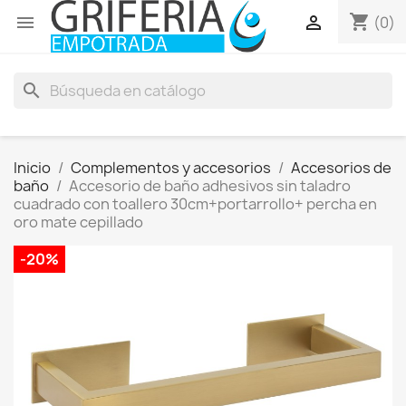
shopping_cart


(0)
search
Inicio
Complementos y accesorios
Accesorios de
baño
Accesorio de baño adhesivos sin taladro
cuadrado con toallero 30cm+portarrollo+ percha en
oro mate cepillado
-20%