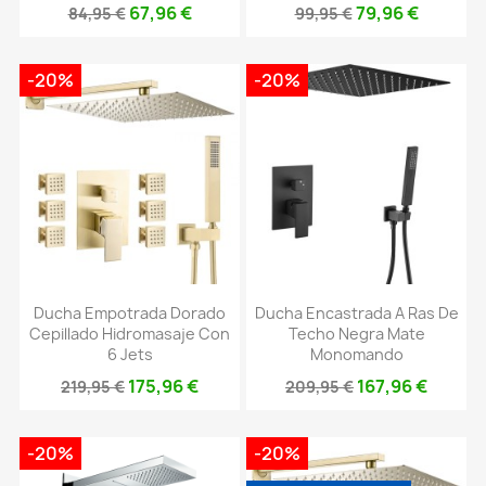
67,96 €
79,96 €
84,95 €
99,95 €
-20%
-20%
Ducha Empotrada Dorado
Ducha Encastrada A Ras De
Cepillado Hidromasaje Con
Techo Negra Mate
6 Jets
Monomando
175,96 €
167,96 €
219,95 €
209,95 €
-20%
-20%