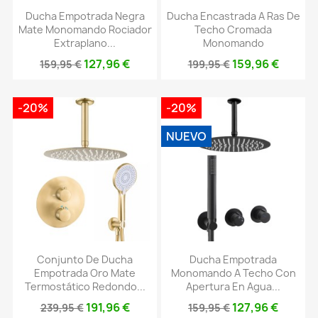
Ducha Empotrada Negra
Ducha Encastrada A Ras De
Mate Monomando Rociador
Techo Cromada
Extraplano...
Monomando
127,96 €
159,96 €
159,95 €
199,95 €
-20%
-20%
NUEVO
Conjunto De Ducha
Ducha Empotrada
Empotrada Oro Mate
Monomando A Techo Con
Termostático Redondo...
Apertura En Agua...
191,96 €
127,96 €
239,95 €
159,95 €