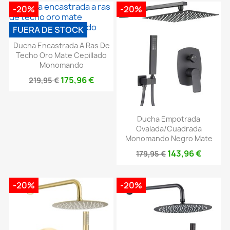
-20%
-20%
FUERA DE STOCK
Ducha Encastrada A Ras De
Techo Oro Mate Cepillado
Monomando
175,96 €
219,95 €
Ducha Empotrada
Ovalada/cuadrada
Monomando Negro Mate
143,96 €
179,95 €
-20%
-20%