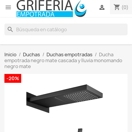
shopping_cart


(0)
search
Inicio
Duchas
Duchas empotradas
Ducha
empotrada negro mate cascada y lluvia monomando
negro mate
-20%