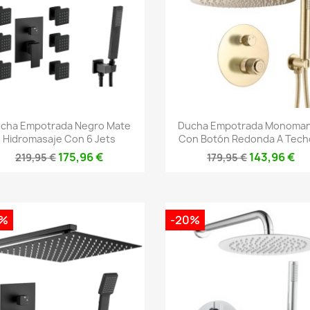
Vista rápida
Vista rápida


cha Empotrada Negro Mate
Ducha Empotrada Monoma
Hidromasaje Con 6 Jets
Con Botón Redonda A Techo
175,96 €
143,96 €
219,95 €
179,95 €
0%
-20%