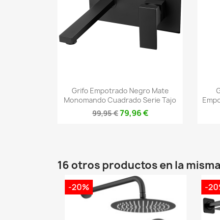
Vista rápida

Grifo Empotrado Negro Mate
G
Monomando Cuadrado Serie Tajo
Empot
79,96 €
99,95 €
16 otros productos en la misma
-20%
-2