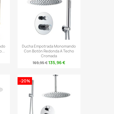
Vista rápida

ndo
Ducha Empotrada Monomando
...
Con Botón Redonda A Techo
Cromada
135,96 €
169,95 €
-20%