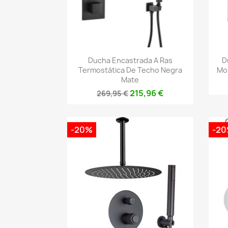
Vista rápida

Ducha Encastrada A Ras
D
Termostática De Techo Negra
Mo
Mate
215,96 €
269,95 €
-20%
-2