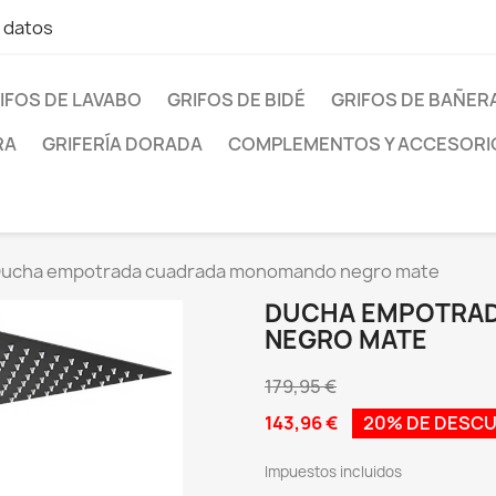
e datos
IFOS DE LAVABO
GRIFOS DE BIDÉ
GRIFOS DE BAÑER
RA
GRIFERÍA DORADA
COMPLEMENTOS Y ACCESORI
ucha empotrada cuadrada monomando negro mate
DUCHA EMPOTRA
NEGRO MATE
179,95 €
143,96 €
20% DE DESC
Impuestos incluidos