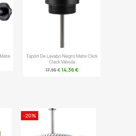
Vista rápida

 Mate
Tapón De Lavabo Negro Mate Click
Clack Válvula
14,36 €
17,95 €
-20%