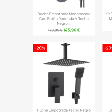
Vista rápida

Ducha Empotrada Monomando
Kit
Con Botón Redonda A Recho
M
Negro...
143,96 €
179,95 €
-20%
-2
Vista rápida

Ducha Empotrada Techo Negro
G