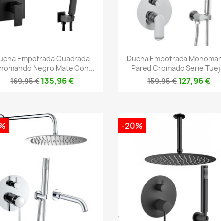
Vista rápida
Vista rápida


ucha Empotrada Cuadrada
Ducha Empotrada Monoma
nomando Negro Mate Con...
Pared Cromado Serie Tuej
135,96 €
127,96 €
169,95 €
159,95 €
0%
-20%