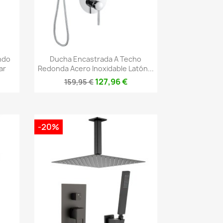
Vista rápida

ndo
Ducha Encastrada A Techo
ar
Redonda Acero Inoxidable Latón...
127,96 €
159,95 €
-20%