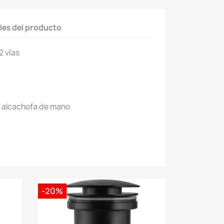
les del producto
 vías
e alcachofa de mano
-20%