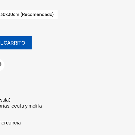
30x30cm (Recomendado)
AL CARRITO
sula)
rias, ceuta y melilla
 mercancía