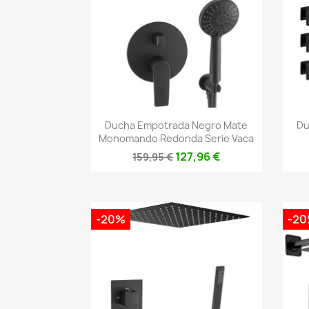
Vista rápida

Ducha Empotrada Negro Mate
Du
Monomando Redonda Serie Vaca
127,96 €
159,95 €
-20%
-2