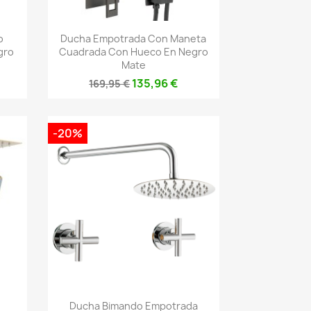
Vista rápida

o
Ducha Empotrada Con Maneta
gro
Cuadrada Con Hueco En Negro
Mate
135,96 €
169,95 €
-20%
Vista rápida

Ducha Bimando Empotrada