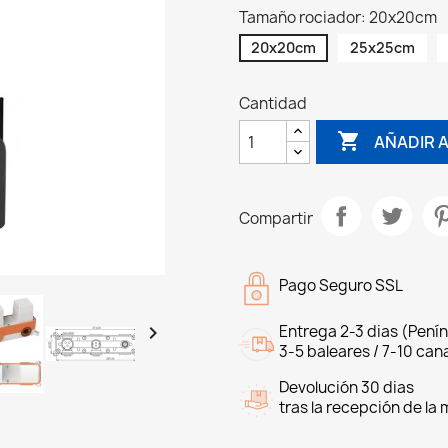
Tamaño rociador: 20x20cm
20x20cm
25x25cm
Cantidad

AÑADIR 
Compartir
Pago Seguro SSL

Entrega 2-3 dias (Penín
3-5 baleares / 7-10 cana
Devolución 30 dias
tras la recepción de la