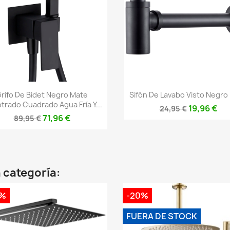
Vista rápida
Vista rápida


rifo De Bidet Negro Mate
Sifón De Lavabo Visto Negro
rado Cuadrado Agua Fría Y...
19,96 €
24,95 €
71,96 €
89,95 €
 categoría:
0%
-20%
FUERA DE STOCK