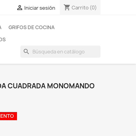
shopping_cart

Carrito
(0)
Iniciar sesión
A
GRIFOS DE COCINA
OS
search
DA CUADRADA MONOMANDO
UENTO