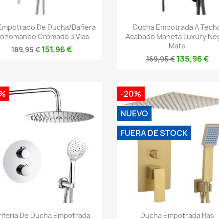
Vista rápida
Vista rápida


 Empotrado De Ducha/bañera
Ducha Empotrada A Tech
onomando Cromado 3 Vias
Acabado Maneta Luxury Ne
Mate
151,96 €
189,95 €
135,96 €
169,95 €
0%
-20%
NUEVO
FUERA DE STOCK
Vista rápida
Vista rápida


rifería De Ducha Empotrada
Ducha Empotrada Ras