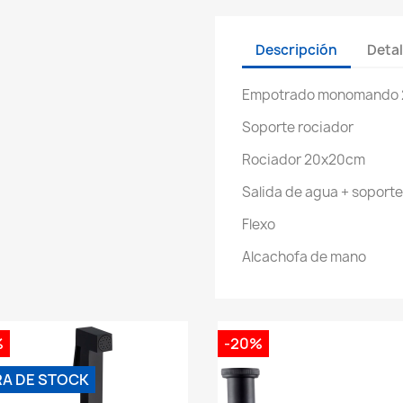
Descripción
Detal
Empotrado monomando 2
Soporte rociador
Rociador 20x20cm
Salida de agua + soport
Flexo
Alcachofa de mano
%
-20%
RA DE STOCK