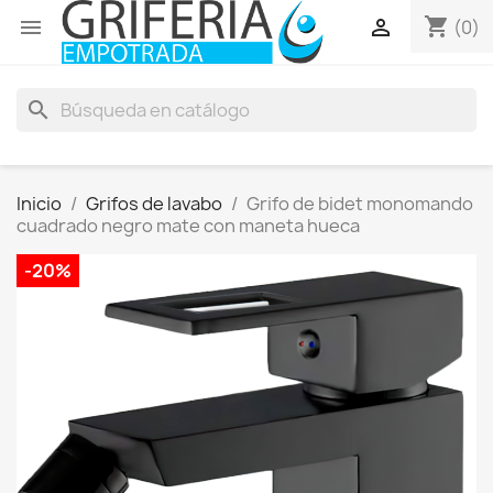
shopping_cart


(0)
search
Inicio
Grifos de lavabo
Grifo de bidet monomando
cuadrado negro mate con maneta hueca
-20%