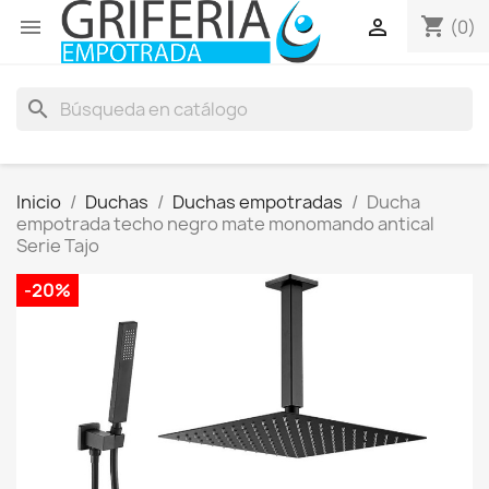
shopping_cart


(0)
search
Inicio
Duchas
Duchas empotradas
Ducha
empotrada techo negro mate monomando antical
Serie Tajo
-20%