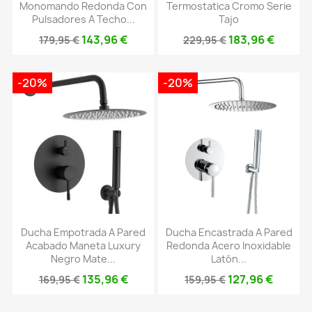
Monomando Redonda Con
Termostatica Cromo Serie
Pulsadores A Techo...
Tajo
143,96 €
183,96 €
179,95 €
229,95 €
-20%
-20%
Ducha Empotrada A Pared
Ducha Encastrada A Pared
Acabado Maneta Luxury
Redonda Acero Inoxidable
Negro Mate...
Latón...
135,96 €
127,96 €
169,95 €
159,95 €