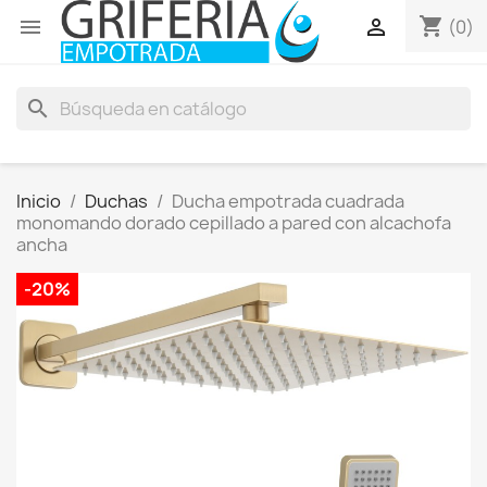
shopping_cart


(0)
search
Inicio
Duchas
Ducha empotrada cuadrada
monomando dorado cepillado a pared con alcachofa
ancha
-20%