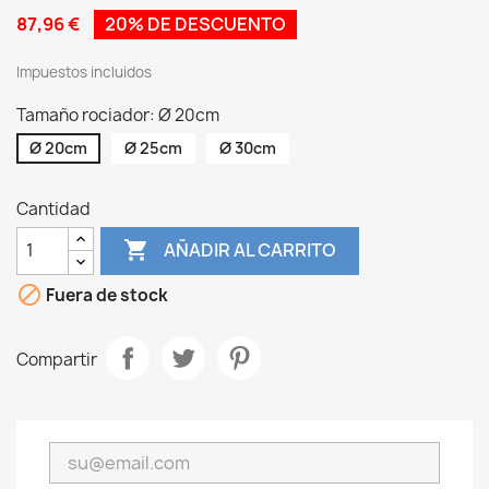
87,96 €
20% DE DESCUENTO
Impuestos incluidos
Tamaño rociador: Ø 20cm
Ø 20cm
Ø 25cm
Ø 30cm
Cantidad

AÑADIR AL CARRITO

Fuera de stock
Compartir