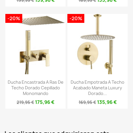
159,96 €
135,96 €
199,95 €
169,95 €
-20%
-20%
Ducha Encastrada A Ras De
Ducha Empotrada A Techo
Techo Dorado Cepillado
Acabado Maneta Luxury
Monomando
Dorado...
175,96 €
135,96 €
219,95 €
169,95 €