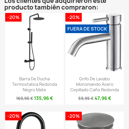
Los clientes que adquirieron este
producto también compraron:
-20%
-20%
FUERA DE STOCK
Barra De Ducha
Grifo De Lavabo
Termostatica Redonda
Monomando Acero
Negro Mate
Cepillado Caño Redonda
135,96 €
47,96 €
169,95 €
59,95 €
-20%
-20%