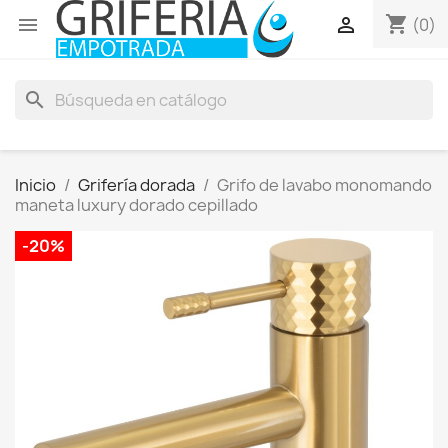
shopping_cart


(0)
search
Inicio
Grifería dorada
Grifo de lavabo monomando
maneta luxury dorado cepillado
-20%