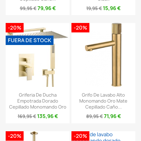
79,96 €
15,96 €
99,95 €
19,95 €
-20%
-20%
FUERA DE STOCK
Griferia De Ducha
Grifo De Lavabo Alto
Empotrada Dorado
Monomando Oro Mate
Cepillado Monomando Oro
Cepillado Caño...
135,96 €
71,96 €
169,95 €
89,95 €
-20%
-20%