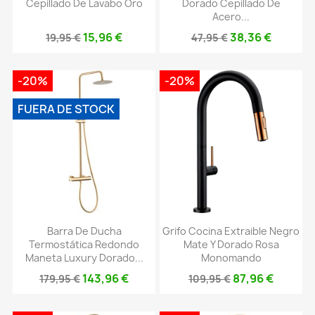
Cepillado De Lavabo Oro
Dorado Cepillado De
Acero...
15,96 €
38,36 €
19,95 €
47,95 €
-20%
-20%
FUERA DE STOCK
Barra De Ducha
Grifo Cocina Extraible Negro
Termostática Redondo
Mate Y Dorado Rosa
Maneta Luxury Dorado...
Monomando
143,96 €
87,96 €
179,95 €
109,95 €