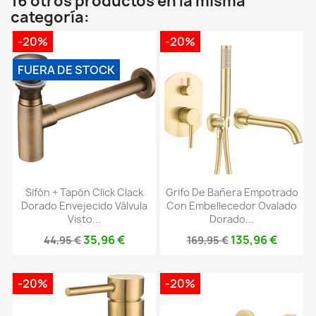
16 otros productos en la misma
categoría:
-20%
-20%
FUERA DE STOCK
Sifón + Tapón Click Clack
Grifo De Bañera Empotrado
Dorado Envejecido Válvula
Con Embellecedor Ovalado
Visto...
Dorado...
35,96 €
135,96 €
44,95 €
169,95 €
-20%
-20%