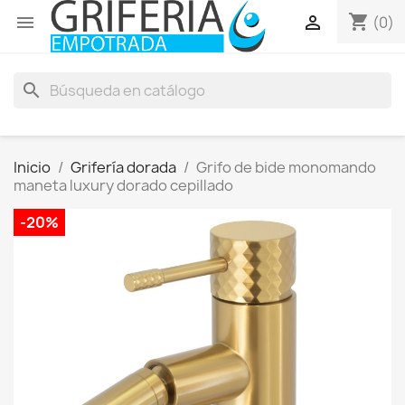
shopping_cart


(0)
search
Inicio
Grifería dorada
Grifo de bide monomando
maneta luxury dorado cepillado
-20%