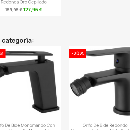
Redonda Oro Cepillado
127,96 €
159,95 €
 categoría:
0%
-20%
Vista rápida
Vista rápida


ifo De Bidé Monomando Con
Grifo De Bide Redondo