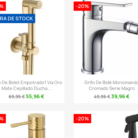
0%
-20%
RA DE STOCK
Vista rápida
Vista rápida


o De Bidet Empotrado1 Via Oro
Grifo De Bidé Monomand
Mate Cepillado Ducha...
Cromado Serie Magro
55,96 €
39,96 €
69,95 €
49,95 €
0%
-20%