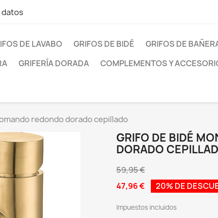
e datos
IFOS DE LAVABO
GRIFOS DE BIDÉ
GRIFOS DE BAÑER
RA
GRIFERÍA DORADA
COMPLEMENTOS Y ACCESORI
nomando redondo dorado cepillado
GRIFO DE BIDÉ 
DORADO CEPILLA
59,95 €
47,96 €
20% DE DESCU
Impuestos incluidos