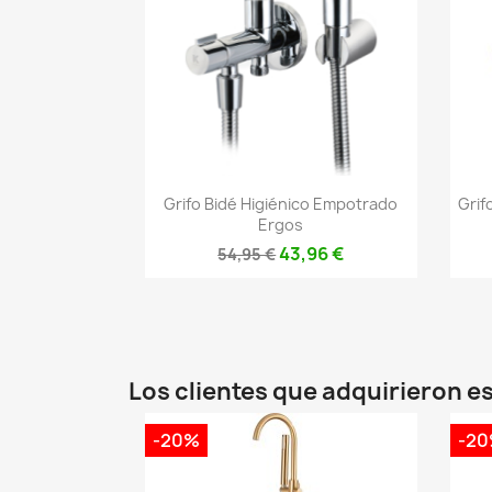
Vista rápida

Grifo Bidé Higiénico Empotrado
Grif
Ergos
43,96 €
54,95 €
Los clientes que adquirieron 
-20%
-2