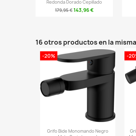
Redonda Dorado Cepillado
143,96 €
179,95 €
16 otros productos en la misma
-20%
-2
Vista rápida

Grifo Bide Monomando Negro
Gr