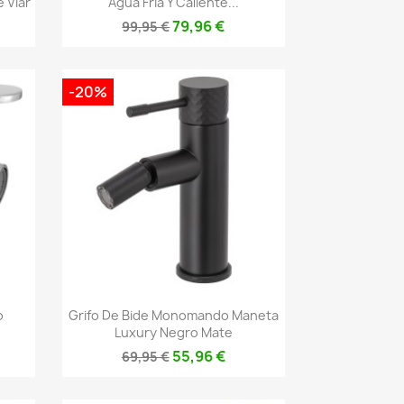
 Viar
Agua Fría Y Caliente...
79,96 €
99,95 €
-20%
Vista rápida

o
Grifo De Bide Monomando Maneta
Luxury Negro Mate
55,96 €
69,95 €