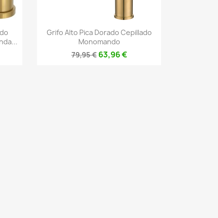
Vista rápida

ndo
Grifo Alto Pica Dorado Cepillado
da...
Monomando
63,96 €
79,95 €