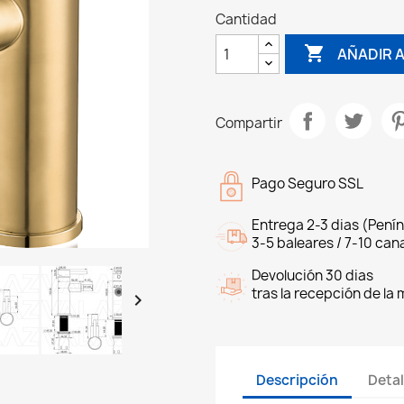
Cantidad

AÑADIR 
Compartir
Pago Seguro SSL
Entrega 2-3 dias (Penín
3-5 baleares / 7-10 cana
Devolución 30 dias
tras la recepción de la

Descripción
Detal