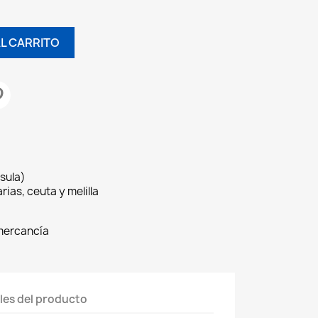
AL CARRITO
sula)
rias, ceuta y melilla
 mercancía
les del producto