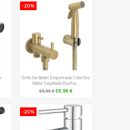
-20%
Vista rápida

o
Grifo De Bidet Empotrado 1 Vía Oro
Mate Cepillado Ducha...
55,96 €
69,95 €
-20%