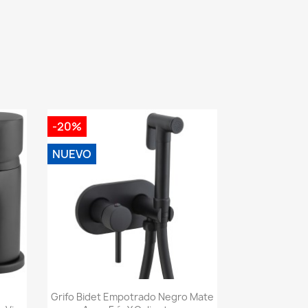
-20%
NUEVO
Vista rápida

Grifo Bidet Empotrado Negro Mate