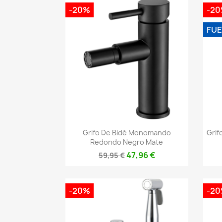
-20%
-2
FUE
Vista rápida

Grifo De Bidé Monomando
Grif
Redondo Negro Mate
47,96 €
59,95 €
-20%
-2