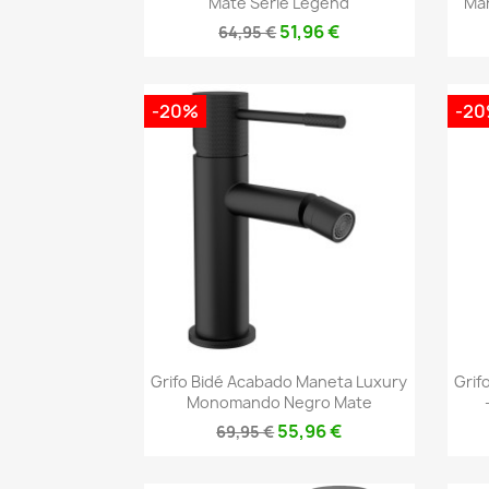
Mate Serie Legend
Man
51,96 €
64,95 €
-20%
-2
Vista rápida

Grifo Bidé Acabado Maneta Luxury
Grif
Monomando Negro Mate
55,96 €
69,95 €