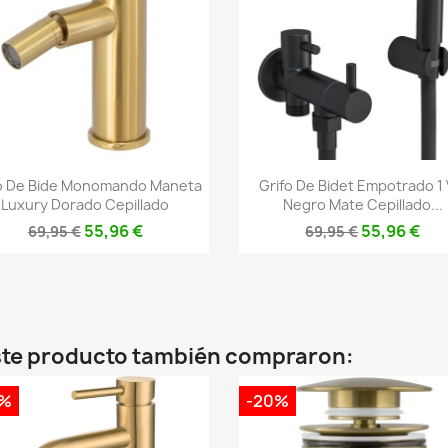
Vista rápida
Vista rápida


o De Bide Monomando Maneta
Grifo De Bidet Empotrado 1 
Luxury Dorado Cepillado
Negro Mate Cepillado...
55,96 €
55,96 €
69,95 €
69,95 €
este producto también compraron:
0%
-20%