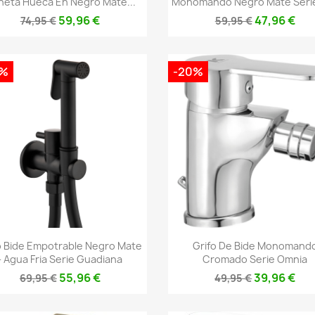
eta Hueca En Negro Mate...
Monomando Negro Mate Serie
59,96 €
47,96 €
74,95 €
59,95 €
0%
-20%
Vista rápida
Vista rápida


o Bide Empotrable Negro Mate
Grifo De Bide Monomand
- Agua Fria Serie Guadiana
Cromado Serie Omnia
55,96 €
39,96 €
69,95 €
49,95 €