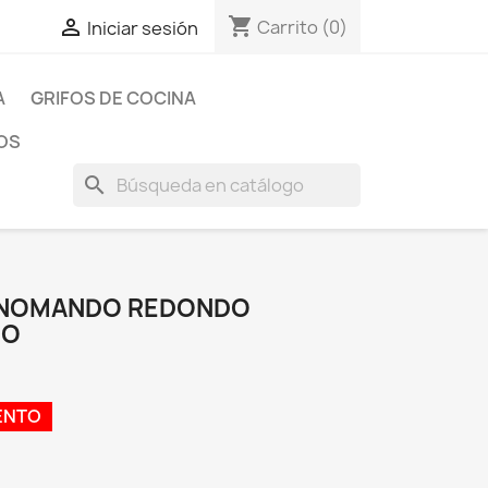
shopping_cart

Carrito
(0)
Iniciar sesión
A
GRIFOS DE COCINA
OS
search
MONOMANDO REDONDO
DO
ENTO