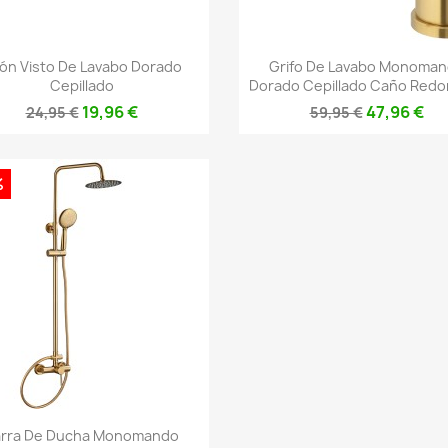
Vista rápida
Vista rápida


fón Visto De Lavabo Dorado
Grifo De Lavabo Monoma
Cepillado
Dorado Cepillado Caño Redon
19,96 €
47,96 €
24,95 €
59,95 €
%
Vista rápida

arra De Ducha Monomando