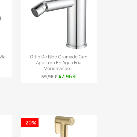
Vista rápida

Vía
Grifo De Bide Cromado Con
Apertura En Agua Fría
Monomando...
47,96 €
59,95 €
-20%