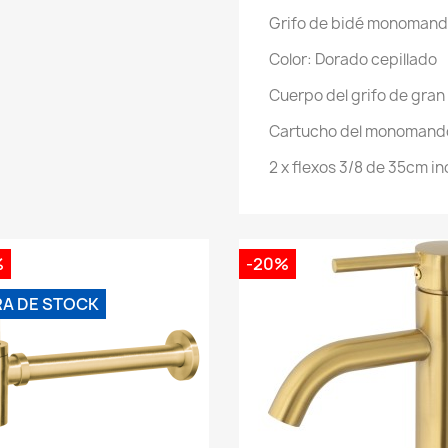
Grifo de bidé monomand
Color: Dorado cepillado
Cuerpo del grifo de gran
Cartucho del monomand
2 x flexos 3/8 de 35cm in
%
-20%
RA DE STOCK