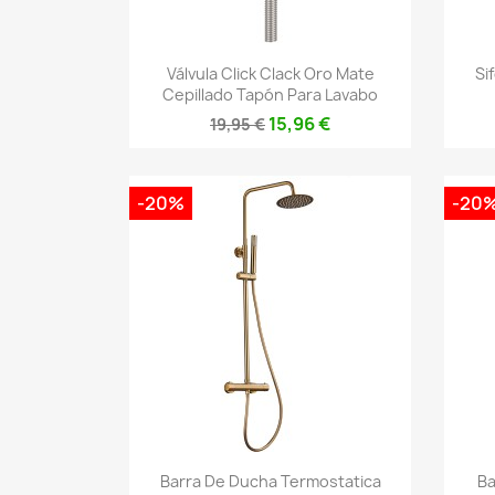
Vista rápida

Válvula Click Clack Oro Mate
Si
Cepillado Tapón Para Lavabo
15,96 €
19,95 €
-20%
-20
Vista rápida

Barra De Ducha Termostatica
B