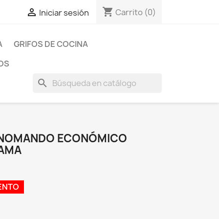
shopping_cart

Carrito
(0)
Iniciar sesión
A
GRIFOS DE COCINA
OS
search
MONOMANDO ECONÓMICO
RAMA
ENTO