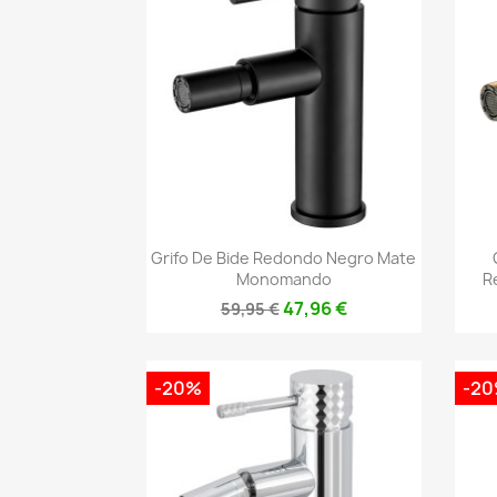
Vista rápida

Grifo De Bide Redondo Negro Mate
Monomando
R
47,96 €
59,95 €
-20%
-2