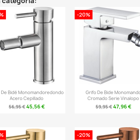
 categoría:
0%
-20%
Vista rápida
Vista rápida


o De Bidé Monomandoredondo
Grifo De Bide Monomand
Acero Cepillado
Cromado Serie Vinalopo
45,56 €
47,96 €
56,95 €
59,95 €
0%
-20%