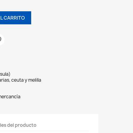
AL CARRITO
sula)
rias, ceuta y melilla
 mercancía
les del producto