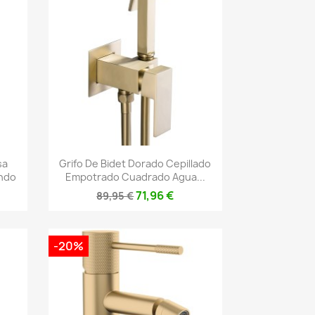
Vista rápida

sa
Grifo De Bidet Dorado Cepillado
ndo
Empotrado Cuadrado Agua...
71,96 €
89,95 €
-20%