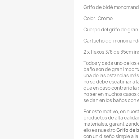
Grifo de bidé monomand
Color: Cromo
Cuerpo del grifo de gran
Cartucho del monomand
2 x flexos 3/8 de 35cm in
Todos y cada uno de los
baño son de gran importa
una de las estancias más
no se debe escatimar a l
que en caso contrario la
no ser en muchos casos 
se dan en los baños con e
Por este motivo, en nues
productos de alta calida
materiales, garantizando
ello es nuestro
Grifo de
con un diseño simple a l