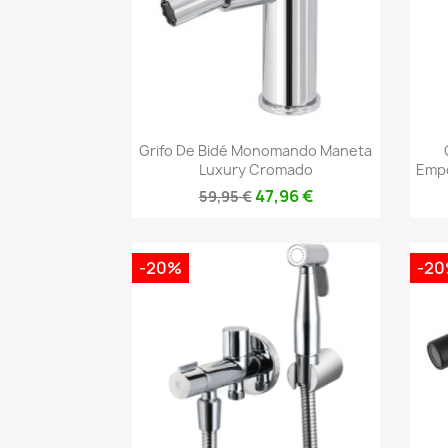
Vista rápida

Grifo De Bidé Monomando Maneta
Luxury Cromado
Empo
47,96 €
59,95 €
-20%
-2