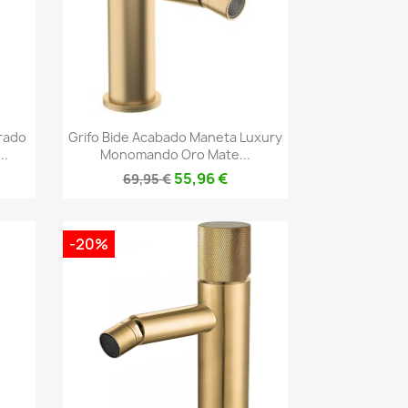
Vista rápida

rado
Grifo Bide Acabado Maneta Luxury
..
Monomando Oro Mate...
55,96 €
69,95 €
-20%