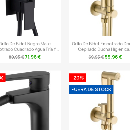
Vista rápida
Vista rápida


Grifo De Bidet Negro Mate
Grifo De Bidet Empotrado Do
trado Cuadrado Agua Fría Y...
Cepillado Ducha Higienica.
71,96 €
55,96 €
89,95 €
69,95 €
0%
-20%
FUERA DE STOCK