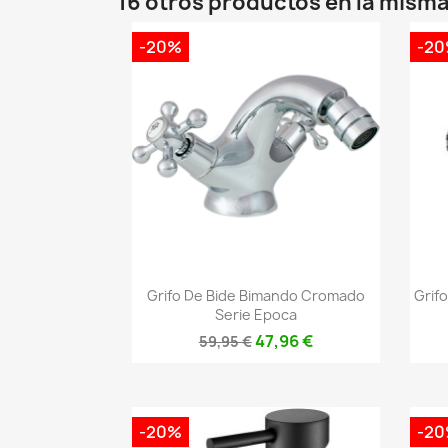
16 otros productos en la misma
-20%
-2
Vista rápida

Grifo De Bide Bimando Cromado
Grif
Serie Epoca
47,96 €
59,95 €
-20%
-2