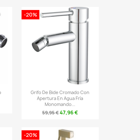
-20%
Vista rápida

o
Grifo De Bide Cromado Con
Apertura En Agua Fría
Monomando...
47,96 €
59,95 €
-20%