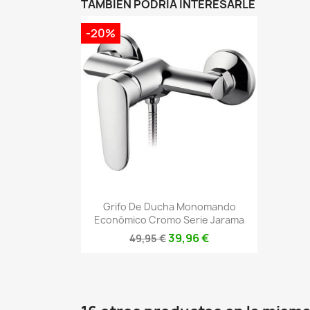
TAMBIÉN PODRÍA INTERESARLE
-20%
Vista rápida

Grifo De Ducha Monomando
Económico Cromo Serie Jarama
39,96 €
49,95 €