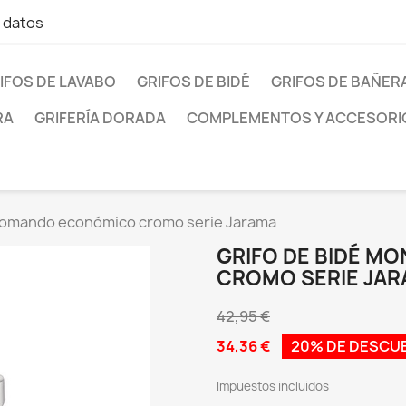
e datos
IFOS DE LAVABO
GRIFOS DE BIDÉ
GRIFOS DE BAÑER
RA
GRIFERÍA DORADA
COMPLEMENTOS Y ACCESORI
nomando económico cromo serie Jarama
GRIFO DE BIDÉ 
CROMO SERIE JA
42,95 €
34,36 €
20% DE DESCU
Impuestos incluidos