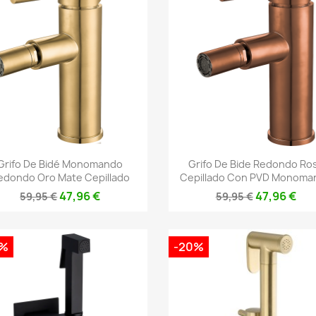
Vista rápida
Vista rápida


Grifo De Bidé Monomando
Grifo De Bide Redondo Ro
edondo Oro Mate Cepillado
Cepillado Con PVD Monoma
47,96 €
47,96 €
59,95 €
59,95 €
0%
-20%