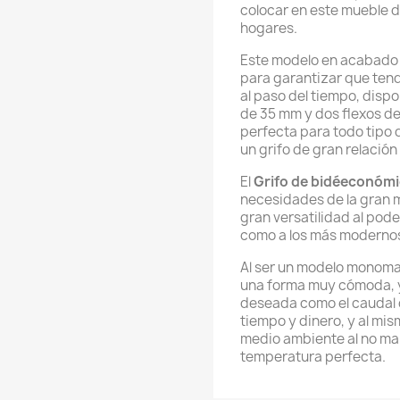
colocar en este mueble d
hogares.
Este modelo en acabado 
para garantizar que tend
al paso del tiempo, dis
de 35 mm y dos flexos de
perfecta para todo tipo 
un grifo de gran relación
El
Grifo de bidéeconóm
necesidades de la gran m
gran versatilidad al pod
como a los más moderno
Al ser un modelo monoman
una forma muy cómoda, y 
deseada como el caudal d
tiempo y dinero, y al mi
medio ambiente al no ma
temperatura perfecta.