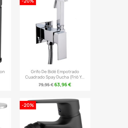
-20%
Vista rápida

Con
Grifo De Bidé Empotrado
Cuadrado Spay Ducha (frió Y...
63,96 €
79,95 €
-20%