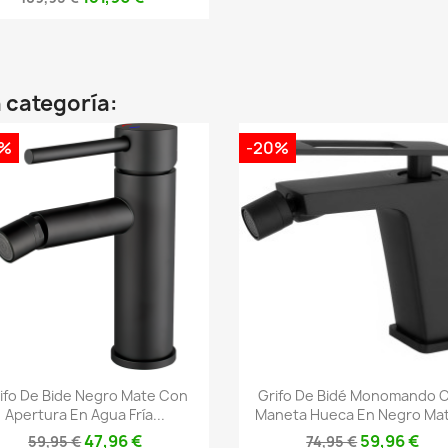
 categoría:
0%
-20%
Vista rápida
Vista rápida


ifo De Bide Negro Mate Con
Grifo De Bidé Monomando 
Apertura En Agua Fría...
Maneta Hueca En Negro Mat
47,96 €
59,96 €
59,95 €
74,95 €