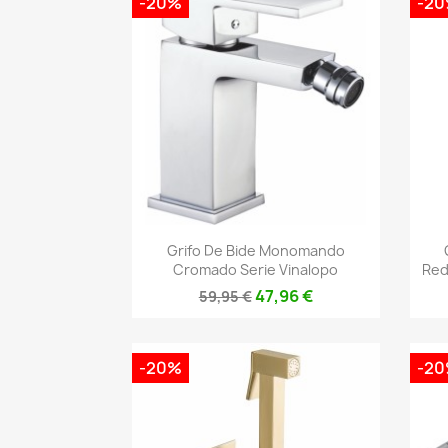
-20%
-2
Vista rápida

Grifo De Bide Monomando
Cromado Serie Vinalopo
Red
47,96 €
59,95 €
-20%
-2