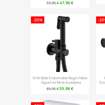
47,96 €
59,95 €
-20%
-2
Vista rápida

Grifo Bide Empotrable Negro Mate
- Agua Fria Serie Guadiana
Eco
55,96 €
69,95 €