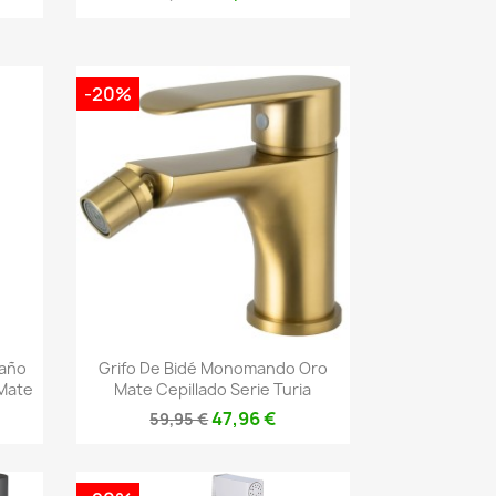
-20%
Vista rápida

Caño
Grifo De Bidé Monomando Oro
Mate
Mate Cepillado Serie Turia
47,96 €
59,95 €