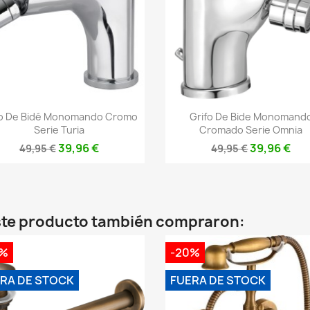
Vista rápida
Vista rápida


fo De Bidé Monomando Cromo
Grifo De Bide Monomand
Serie Turia
Cromado Serie Omnia
39,96 €
39,96 €
49,95 €
49,95 €
este producto también compraron:
0%
-20%
RA DE STOCK
FUERA DE STOCK