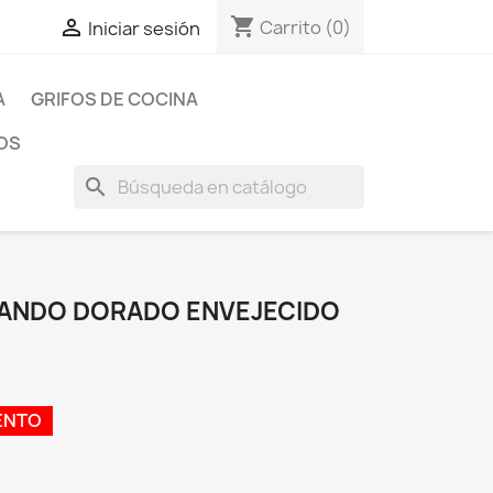
shopping_cart

Carrito
(0)
Iniciar sesión
A
GRIFOS DE COCINA
OS
search
IMANDO DORADO ENVEJECIDO
ENTO