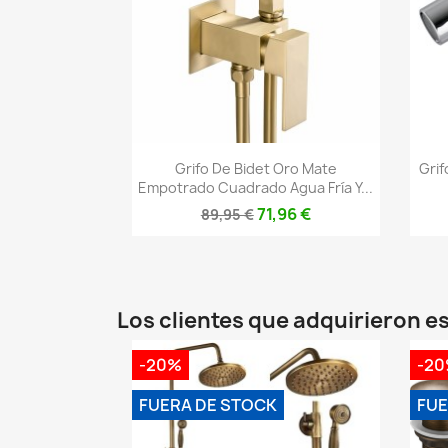
Vista rápida

Grifo De Bidet Oro Mate
Gri
Empotrado Cuadrado Agua Fría Y...
71,96 €
89,95 €
Los clientes que adquirieron 
-20%
-2
FUERA DE STOCK
FUE