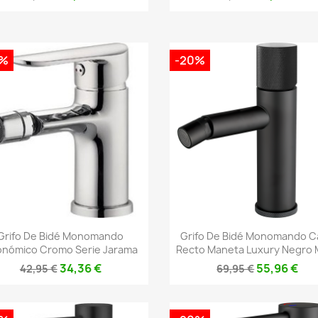
0%
-20%
Vista rápida
Vista rápida


Grifo De Bidé Monomando
Grifo De Bidé Monomando 
nómico Cromo Serie Jarama
Recto Maneta Luxury Negro 
34,36 €
55,96 €
42,95 €
69,95 €