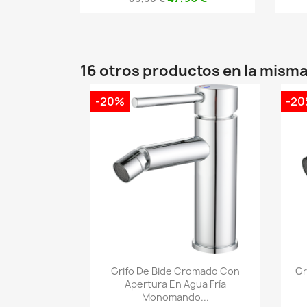
16 otros productos en la misma
-20%
-2
Vista rápida

Grifo De Bide Cromado Con
Gr
Apertura En Agua Fría
Monomando...