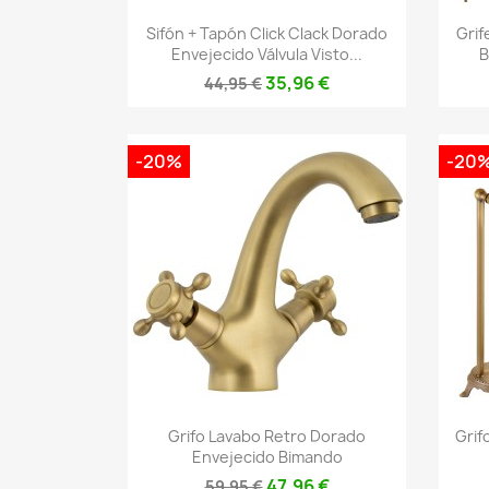
Vista rápida

Sifón + Tapón Click Clack Dorado
Grif
Envejecido Válvula Visto...
B
35,96 €
44,95 €
-20%
-20
Vista rápida

Grifo Lavabo Retro Dorado
Grif
Envejecido Bimando
47,96 €
59,95 €