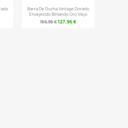
Vista rápida

orado
Barra De Ducha Vintage Dorado
Envejecido Bimando Oro Viejo
127,96 €
159,95 €