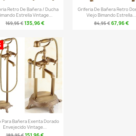
Vista rápida
Vista rápida


eria Retro De Bañera / Ducha
Griferia De Bañera Retro D
imando Estrella Vintage...
Viejo Bimando Estrella...
135,96 €
67,96 €
169,95 €
84,95 €
%
Vista rápida

o Para Bañera Exenta Dorado
Envejecido Vintage...
151,96 €
189,95 €