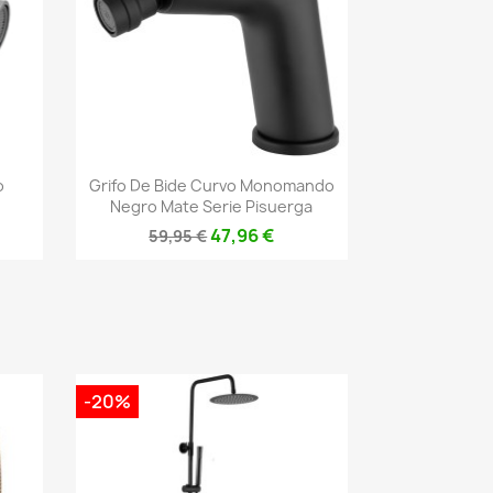
Vista rápida

o
Grifo De Bide Curvo Monomando
Negro Mate Serie Pisuerga
47,96 €
59,95 €
-20%