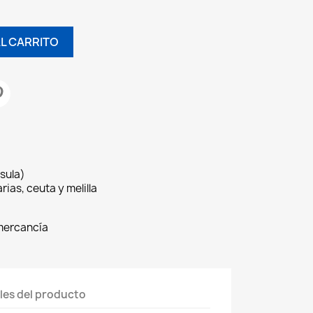
AL CARRITO
sula)
rias, ceuta y melilla
 mercancía
les del producto