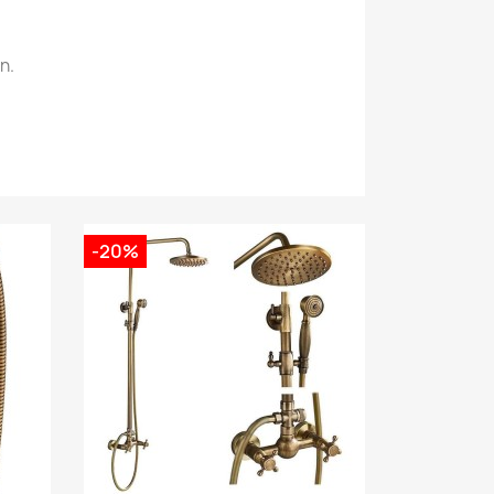
n.
-20%