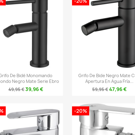
0%
-20%
Vista rápida
Vista rápida


Grifo De Bidé Monomando
Grifo De Bide Negro Mate 
ondo Negro Mate Serie Ebro
Apertura En Agua Fría...
39,96 €
47,96 €
49,95 €
59,95 €
0%
-20%