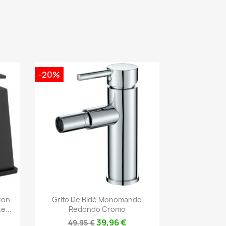
-20%
Vista rápida

Con
Grifo De Bidé Monomando
e...
Redondo Cromo
39,96 €
49,95 €