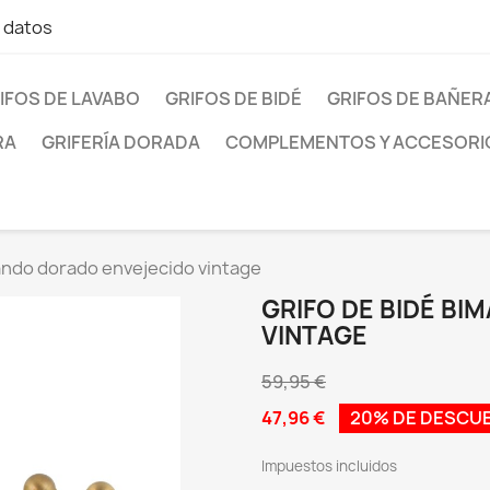
e datos
IFOS DE LAVABO
GRIFOS DE BIDÉ
GRIFOS DE BAÑER
RA
GRIFERÍA DORADA
COMPLEMENTOS Y ACCESORI
ando dorado envejecido vintage
GRIFO DE BIDÉ B
VINTAGE
59,95 €
47,96 €
20% DE DESCU
Impuestos incluidos