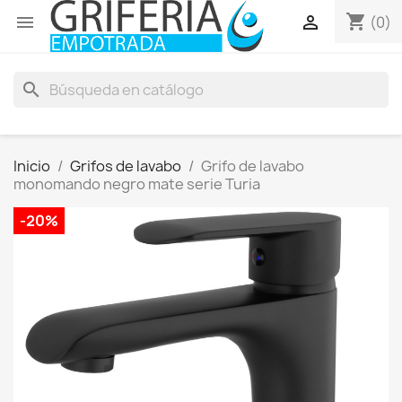
shopping_cart


(0)
search
Inicio
Grifos de lavabo
Grifo de lavabo
monomando negro mate serie Turia
-20%