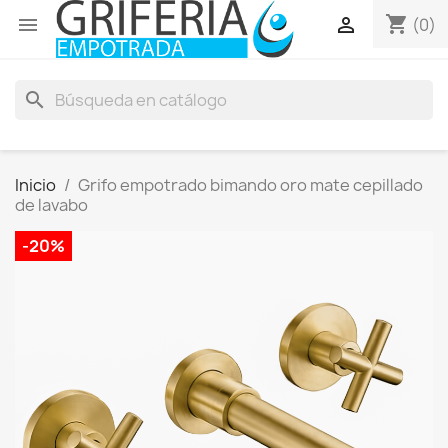
shopping_cart


(0)
search
Inicio
Grifo empotrado bimando oro mate cepillado
de lavabo
-20%