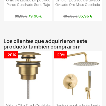
Grifo De Lavabo Empotrado
Grifo Empotrado De Lavabo
Pared Cuadrado Serie Tajo
Ovalado Oro Mate Cepillado
79,96 €
83,96 €
99,95 €
104,95 €
Los clientes que adquirieron este
producto también compraron:
-20%
-20%
Válvula Click Clack Oro Mate
Ducha Empotrada Redonda